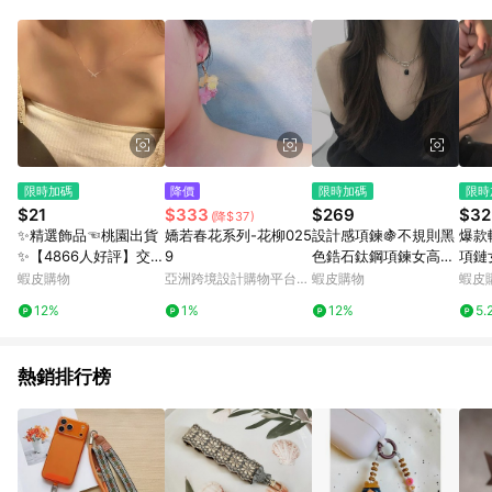
限時加碼
降價
限時加碼
限時
$21
$333
$269
$32
(降$37)
✨精選飾品☜桃園出貨
嬌若春花系列-花柳025
設計感項鍊🍇不規則黑
爆款
✨【4866人好評】交叉
9
色鋯石鈦鋼項鍊女高級
項鏈
項鏈女ins不掉色新款
設計感小衆ins輕奢甜
高級
蝦皮購物
亞洲跨境設計購物平台
蝦皮購物
蝦皮
百搭小眾設計簡約鎖骨
酷簡約鎖骨鏈防水防過
TBX
Pinkoi
12%
1%
12%
5.
鏈送女友520禮物
敏鈦鋼項鍊 項鏈 鎖骨
鍊 女飾 飾品
熱銷排行榜