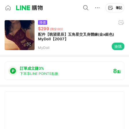
筆記
降價
$299
(降$100)
配件【眺望星辰】五角星交叉身體鍊(金x銀色)
MyDoll【2007】
搶購
MyDoll
訂單成立賺3%
8
點
下單享LINE POINTS點數