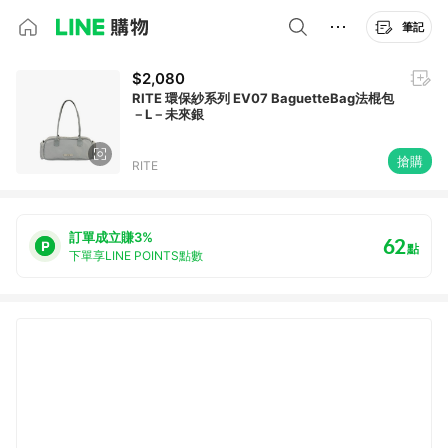
筆記
$2,080
RITE 環保紗系列 EV07 BaguetteBag法棍包
－L－未來銀
搶購
RITE
訂單成立賺3%
62
點
下單享LINE POINTS點數