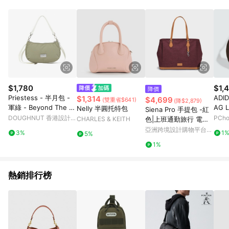
$1,780
$1,
降價
Priestess - 半月包 -
ADI
$1,314
$4,699
(雙重省$641)
(降$2,879)
軍綠 - Beyond The H
AG 
Nelly 半圓托特包
Siena Pro 手提包 -紅
orizon
64
DOUGHNUT 香港設計品
PCh
CHARLES & KEITH
色|上班通勤旅行 電腦
牌官方購物
手提包
亞洲跨境設計購物平台
3%
1
5%
Pinkoi
1%
熱銷排行榜