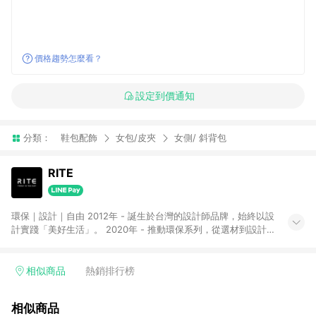
價格趨勢怎麼看？
設定到價通知
分類：
鞋包配飾
女包/皮夾
女側/ 斜背包
RITE
環保｜設計｜自由 2012年 - 誕生於台灣的設計師品牌，始終以設
計實踐「美好生活」。 2020年 - 推動環保系列，從選材到設計
皆以友善地球為出發。 2022年 - 提出品牌標語「Today is the
day」，鼓勵人們把每一天都活成值得紀念的當下。
相似商品
熱銷排行榜
相似商品