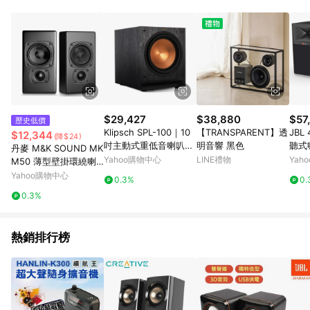
$29,427
$38,880
$57
歷史低價
Klipsch SPL-100｜10
【TRANSPARENT】透
JBL
$12,344
(降$24)
吋主動式重低音喇叭，
明音響 黑色
聽式
丹麥 M&K SOUND MK
高效率擴大+震撼低
大公
Yahoo購物中心
LINE禮物
Yah
M50 薄型壁掛環繞喇
頻，家庭劇院必備
叭 /支
Yahoo購物中心
0.3%
0.
0.3%
熱銷排行榜