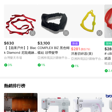
$630
$3,100
降價
限時
【【蘋果戶外】】Blac
COMPLEX BIZ 黑色蝴
$281
$28
(降$79)
k Diamond 尼龍繩鍊
蝶結 頭帶髮帶
洋蔥切碎器(黃)
# c
【18mm】115cm 140c
台灣樂天市場
亞洲跨境設計購物平台
紙器
亞洲跨境設計購物平台
m Daisy Chain BD 39
Pinkoi
器 
Pinkoi
蝦皮
3%
1%
1%
0013 390014 攀岩裝
刷機
2.
備 確保繩圈
熱銷排行榜