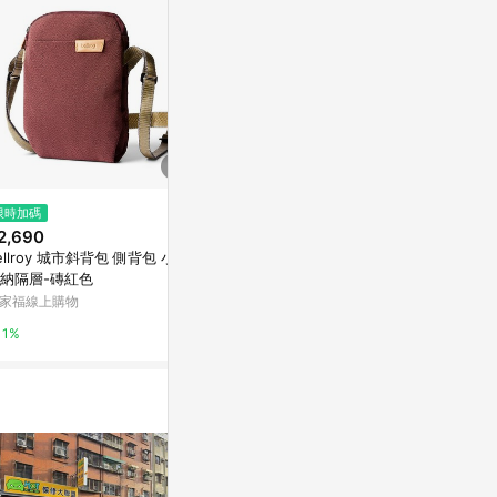
限時加碼
降價
降價
2,690
$990
$990
(降$210)
(降$210
ellroy 城市斜背包 側背包 小包
【deya】機能抗菌 TOP｜Pure
【deya】機能
納隔層-磚紅色
Double 機能抗菌方包-石墨灰 6
Double 機
2405080201
2405089901
家福線上購物
京站i購物Qonline
京站i購物Qonli
1%
3%
3%