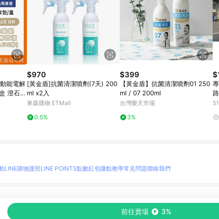
$970
$399
$
 水動能電解
[黃金盾]抗菌清潔噴劑(7天) 200
【黃金盾】抗菌清潔噴劑01 250
專
包/盒 澄石藥
ml x2入
ml / 07 200ml
路
太
東森購物 ETMall
台灣樂天市場
5
0.5%
3%
動
LINE購物護照
LINE POINTS點數紅包
賺點教學
常見問題
聯絡我們
物情報與商品資訊的整合性平台，並依購物情報中的趨勢與風格做合作網路商家的延伸商
前往賣場
3%
至各合作網路商家，確認現售價與購物條件，一切資訊以合作廠商網頁為準。