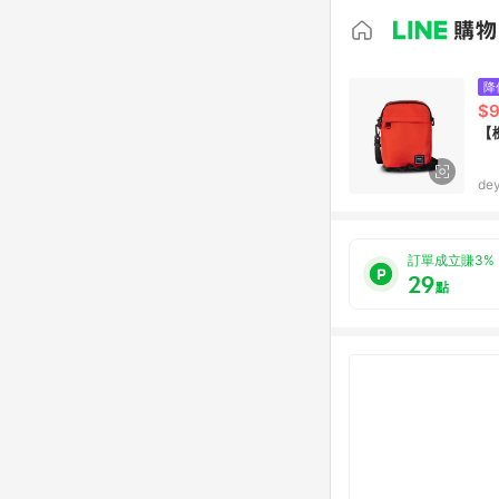
降
$
【機
d
訂單成立賺3%
29
點