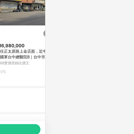
16,980,000
$1,499
$590
任正太原路上金店面，近中清
Fuwaly｜微笑泡泡給皂機/洗手
紅外線感應消
國軍台中總醫院B｜台中市北區
機（3色可選）+Panasonic enel
Yahoo購物中
原路一段
oop電池(三顆)+馬來貘電池盒
168實價登錄比價王
有.設計uDesign
0.3%
0%
2%
品推薦，商品資料更新會有