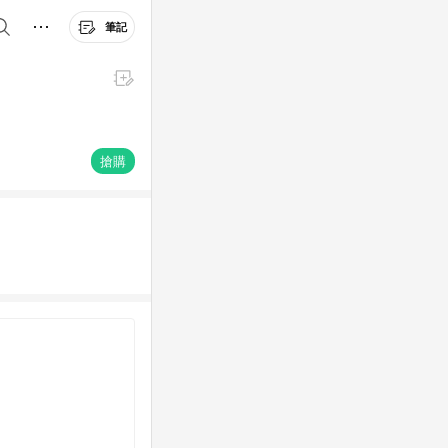
筆記
搶購