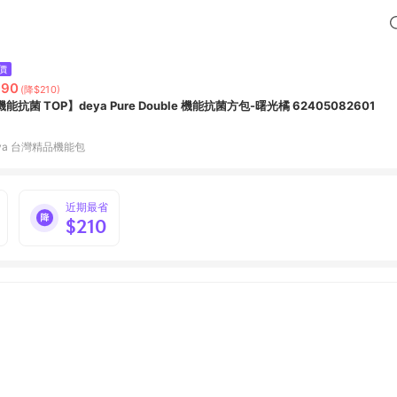
價
990
(降$210)
能抗菌 TOP】deya Pure Double 機能抗菌方包-曙光橘 62405082601
eya 台灣精品機能包
近期最省
$210