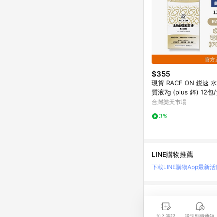
$355
現貨 RACE ON 鋭速
質液7g (plus 鋅) 12
局✚實體店面
台灣樂天市場
3%
LINE購物推薦
下載LINE購物App
最新活
LINE 購物是匯集購
時間差，請務必點擊商品
加入筆記
設定到價通知