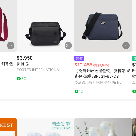
$3,950
降價
al 斜背包
斜背包
$10,455
$
(降$1,845)
PORTER INTERNATIONAL
【免費升級送禮包裝】安德勒 斜
B
背包-深藍/BF531-62-DB
收
2%
亞洲跨境設計購物平台 Pinkoi
萬
1%