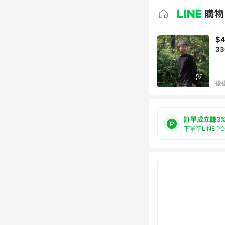
$4
3
襪襪
訂單成立賺3
下單享LINE P