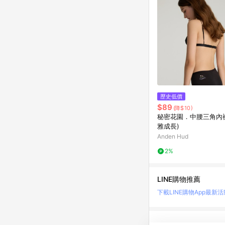
歷史低價
$89
(降$10)
秘密花園．中腰三角內褲
雅成長)
Anden Hud
2%
LINE購物推薦
下載LINE購物App
最新活