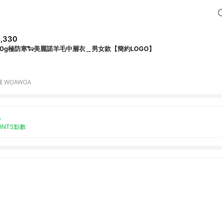
,330
30g極防寒🐑美麗諾羊毛中層衣＿男女款【簡約LOGO】
 WOAWOA
%
OINTS點數