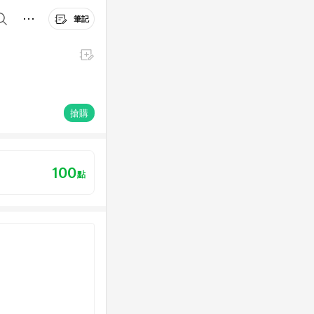
筆記
搶購
100
點