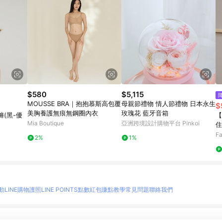
$580
$5,115
MOUSSE BRA｜抱抱慕斯高包覆
母親節禮物 情人節禮物 日本永生
$
美胸養護無痕無鋼圈內衣
玫瑰花 藍牙音箱
(黑-優
【
Mia Boutique
亞洲跨境設計購物平台 Pinkoi
住
款
Fa
2%
1%
動
LINE購物護照
LINE POINTS點數紅包
賺點教學
常見問題
聯絡我們