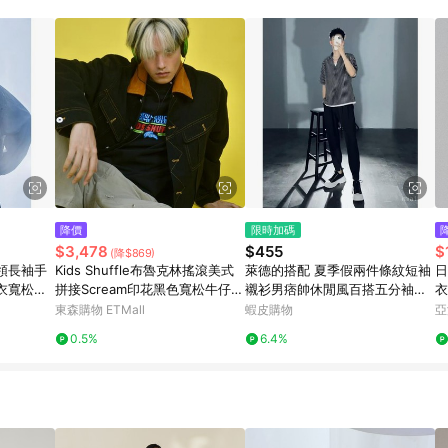
降價
限時加碼
$3,478
$455
$
(降$869)
領長袖手
Kids Shuffle布魯克林搖滾美式
萊德的搭配 夏季假兩件條紋短袖
日
衣寬松休
拼接Scream印花黑色寬松牛仔夾
襯衫男痞帥休閒風百搭五分袖襯
衣
克
衣 L1SF
東森購物 ETMall
蝦皮購物
亞
0.5%
6.4%