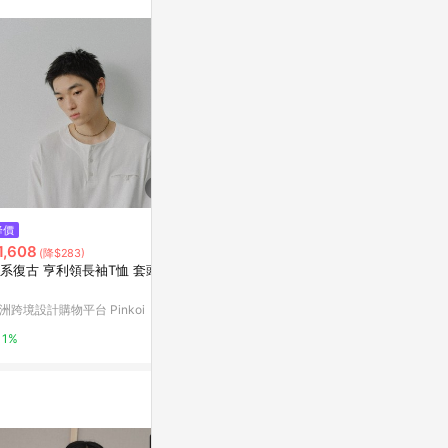
$4,080
降價
降價
花卉曲線剪接
1,608
$2,834
(降$283)
(降$708)
亞洲跨境設計購物
系復古 亨利領長袖T恤 套頭上
冬季中長款羊毛外套立領男士修
身新款商務毛呢大衣青少年韓版
1%
休閑
洲跨境設計購物平台 Pinkoi
東森購物 ETMall
1%
0.5%