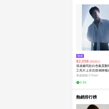
降價
$2,058
(降$882)
張凌赫同款白色氣質翻
工亮片上衣百搭潮牌襯
閑男
東森購物 ETMall
0.5%
熱銷排行榜