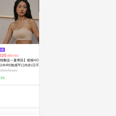
$118
降價
降價
貓咪小品 花
520
$614
(降$160)
(降$53)
那天
辣翻這一夏專區】狠狠HOLD
3M無痕極淨防水收納系列-多用
亞洲跨境設計購物
24HRS無感平口內衣(日不落
途排鉤組G2
)
shionforyes
特力屋
1%
5%
1%