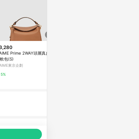
3,280
歷史低價
'AIME Prime 2WAY頭層真皮拉
$1,010
$28,800
(雙重省
(降$3,700)
軟包(S)
素面簡約肩背
ISSEY MIYAKE 三宅一生 BAOB
'AIME東京企劃
AO TONNEAU MATTE霧面幾何
CHARLES & K
菱格翻蓋斜背包-任選色
康是美網購eShop
5%
5%
0%
品推薦，商品資料更新會有