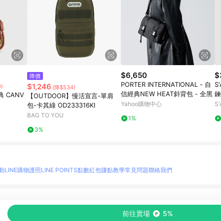
$6,650
$
降價
PORTER INTERNATIONAL - 自
S
$1,246
)
(降$534)
信經典NEW HEAT斜背包 - 全黑
鍊
 CANV
【OUTDOOR】慢活宣言-單肩
Yahoo購物中心
S
包-卡其綠 OD233316KI
BAG TO YOU
1%
3%
動
LINE購物護照
LINE POINTS點數紅包
賺點教學
常見問題
聯絡我們
物情報與商品資訊的整合性平台，並依購物情報中的趨勢與風格做合作網路商家的延伸商
前往賣場
5%
至各合作網路商家，確認現售價與購物條件，一切資訊以合作廠商網頁為準。