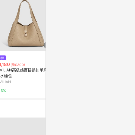
$3,970
降價
限時加碼
【SAMO ONDOH】結帳再折↘
1,180
$2,890
(降$300)
[Pre-order] Belt Mondo Bag M
IVILIAN高級感百搭鎖扣單肩斜
Nezu 編織
- vampire pink
京站i購物Qonline
水桶包
CHARLES & K
VILIAN
3%
5%
3%