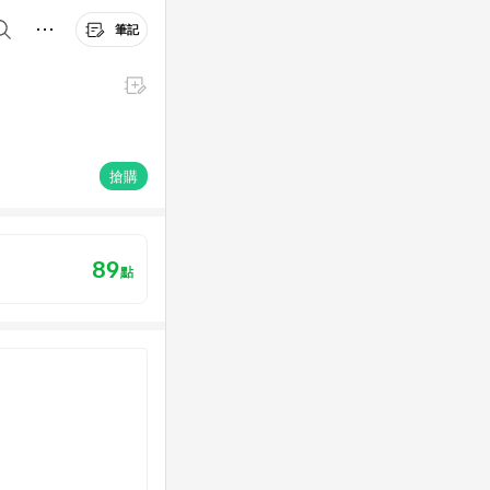
筆記
搶購
89
點