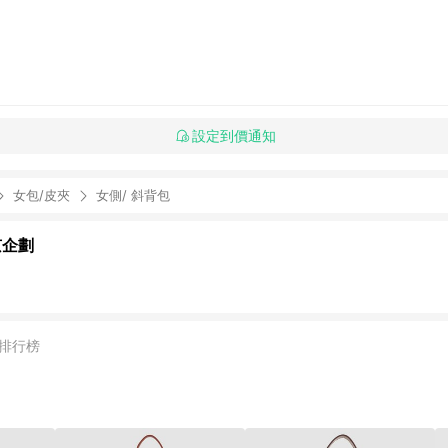
設定到價通知
女包/皮夾
女側/ 斜背包
京企劃
排行榜