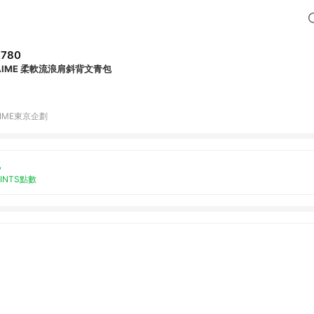
,780
'AIME 柔軟流浪肩斜背文青包
AIME東京企劃
%
OINTS點數