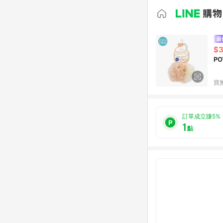
$
P
寶
訂單成立賺5%
1
點