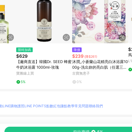
$
限時加碼
降價
馬
$629
$239
(降$261)
L
【廠商直送】韓國Dr. SEED 蜂蜜
沐潤_小蒼蘭山花精亮白沐浴露10
牛奶沐浴露 1000ml-玫瑰
00g-洗出妳的亮白肌（任選三件
85折）
寶雅線上買
古寶無患子
5%
0%
動
LINE購物護照
LINE POINTS點數紅包
賺點教學
常見問題
聯絡我們
物情報與商品資訊的整合性平台，並依購物情報中的趨勢與風格做合作網路商家的延伸商
前往賣場
5%