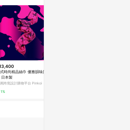
13,400
$2,980
$2,565
式時尚精品絲巾 優雅韻味的印
LIGHTO 掛畫｜周芷羿｜竹子舞
海報 A2 | 富士
 日本製
動 - 銀色鋁框-30 x 42cm
o.33
洲跨境設計購物平台 Pinkoi
Marais 瑪黑家居
亞洲跨境設計購物
1%
0.5%
1%