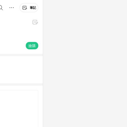
筆記
搶購