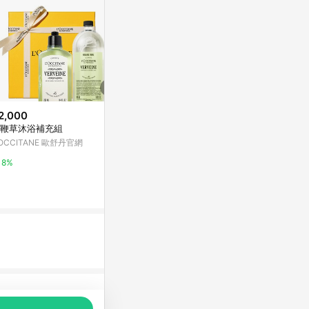
2,000
限時加碼
鞭草沐浴補充組
$199
$128
(雙重省$
'OCCITANE 歐舒丹官網
多芬桃悅水透沐浴
Bomb Bubble森林獨角獸沐浴球
3)
100g葡萄
8%
屈臣氏Watson
寶雅線上買
3%
5%
品推薦，商品資料更新會有