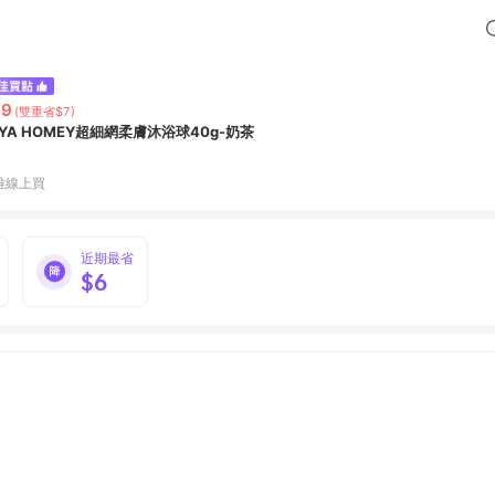
39
(雙重省$7)
OYA HOMEY超細網柔膚沐浴球40g-奶茶
雅線上買
近期最省
$6