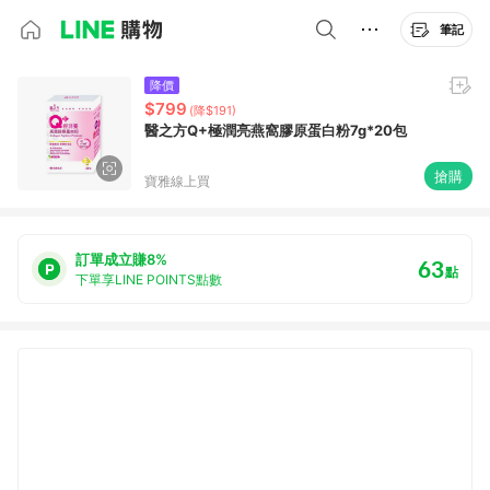
筆記
降價
$799
(降$191)
醫之方Q+極潤亮燕窩膠原蛋白粉7g*20包
搶購
寶雅線上買
訂單成立賺8%
63
點
下單享LINE POINTS點數