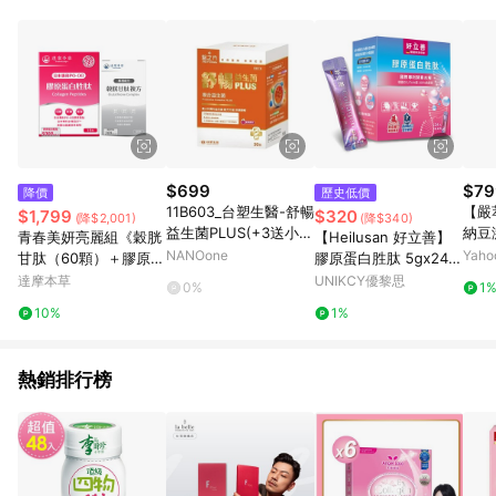
$699
$79
降價
歷史低價
11B603_台塑生醫-舒暢
【嚴
$1,799
$320
(降$2,001)
(降$340)
益生菌PLUS(+3送小B
納豆
青春美妍亮麗組《穀胱
【Heilusan 好立善】
群) (介紹片段 1:20:30
精氨酸
NANOone
Yah
甘肽（60顆）＋膠原蛋
膠原蛋白胜肽 5gx24包
~1:30:00)
循環
白（15包）》
裝
達摩本草
UNIKCY優黎思
0%
1
再提
10%
1%
熱銷排行榜