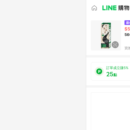
$
5
寶
訂單成立賺5%
25
點