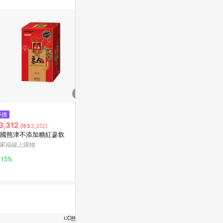
$279
$1,480
降價
Ag+銀離子潤滑凝膠-90g *健人
【東璧堂】 奇
3,312
(降$3,312)
館*
組(1盒14入
國熊津不添加糖紅蔘飲
期2026/05/1
台灣樂天市場
Yahoo購物中
家福線上購物
3%
1%
15%