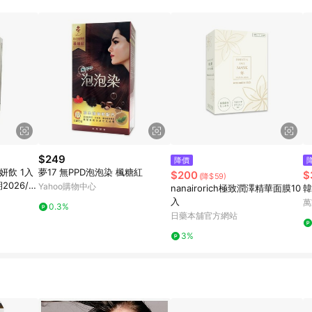
$249
降價
妍飲 1入
夢17 無PPD泡泡染 楓糖紅
$200
$
(降$59)
2026/0
Yahoo購物中心
nanairorich極致潤澤精華面膜10
韓
入
萬
0.3%
日藥本舖官方網站
3%