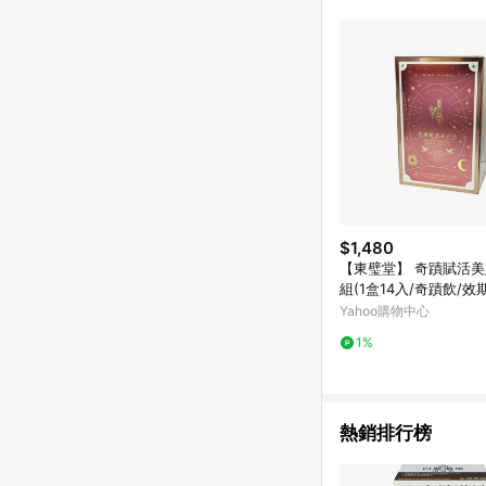
$1,480
【東璧堂】 奇蹟賦活美
組(1盒14入/奇蹟飲/效期
5/15)
Yahoo購物中心
1%
熱銷排行榜