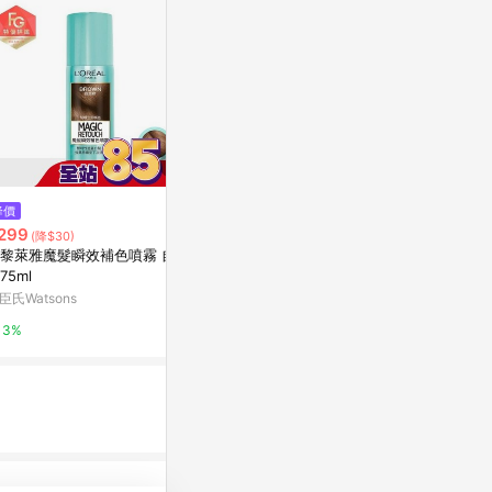
$1,090
$169
降價
日本DARIYA塔莉雅 沙龍級無味
美吾髮黑髮靈染
299
(降$30)
型白髮染髮劑(多色任選4入)(MA
台灣樂天市場
黎萊雅魔髮瞬效補色噴霧 自然
0341)
Yahoo購物中心
75ml
3%
臣氏Watsons
0%
3%