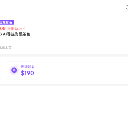
509
(雙重省$215)
66 AI香波染 黑茶色
雅線上買
近期最省
$190