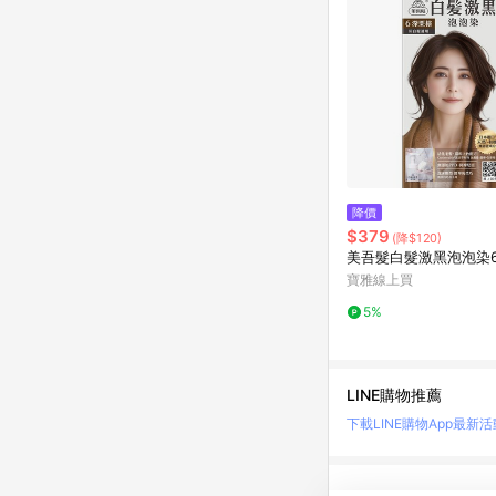
降價
$379
(降$120)
美吾髮白髮激黑泡泡染
寶雅線上買
5%
LINE購物推薦
下載LINE購物App
最新活