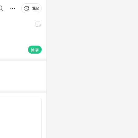
筆記
搶購