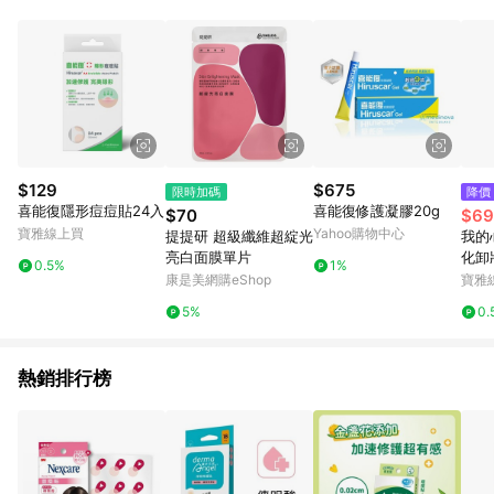
$129
$675
限時加碼
降價
喜能復隱形痘痘貼24入
喜能復修護凝膠20g
$70
$69
寶雅線上買
Yahoo購物中心
提提研 超級纖維超綻光
我的
亮白面膜單片
化卸
0.5%
1%
康是美網購eShop
寶雅
5%
0.
熱銷排行榜