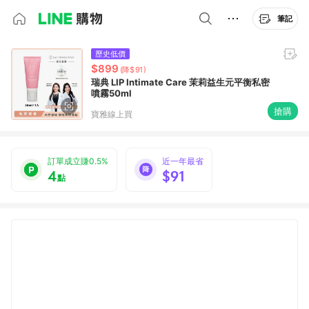
筆記
歷史低價
$899
(降$91)
瑞典 LIP Intimate Care 茉莉益生元平衡私密
噴霧50ml
搶購
寶雅線上買
訂單成立賺0.5%
近一年最省
4
$91
點