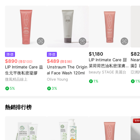
$1,180
$82
降價
降價
LIP Intimate Care 甜
Nea
$890
$489
(降$100)
(降$98)
菜荷荷芭油私密潔膚乳
園】
LIP Intimate Care 益
Unstraum The Origin
1
beauty STAGE 美麗台
亞洲
生元平衡私密凝膠
al Face Wash 120ml
Pinko
微風精品線上
Olive Young
1%
1
5%
3%
熱銷排行榜