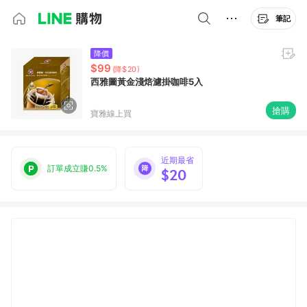
筆記
降價
$99
(降$20)
西雅圖黃金淺焙濾掛咖啡5入
搶購
寶雅線上買
近期最省
訂單成立賺0.5%
$20