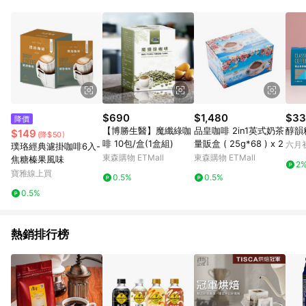
$690
$1,480
$33
降價
【博勝生醫】魔纖綠咖
品皇咖啡 2in1英式奶茶
醇韻
$149
(降$50)
啡 10包/盒(1盒組)
量販盒 ( 25g*68 ) x 2
六月
璞珞經典濾掛咖啡6入-
東森購物 ETMall
東森購物 ETMall
焦糖榛果風味
2
寶雅線上買
0.5%
0.5%
0.5%
熱銷排行榜