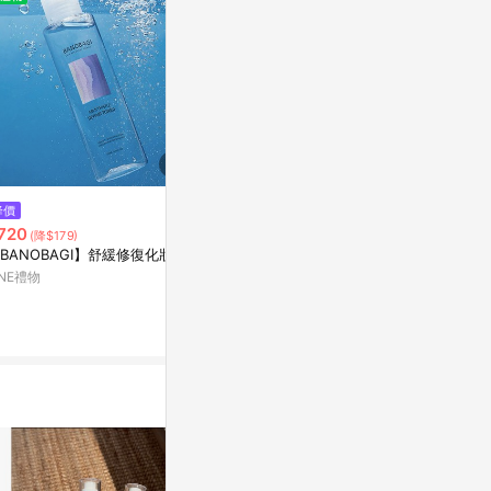
降價
限時加碼
歷史低價
720
$39
$229
(降$179)
(降$670
BANOBAGI】舒緩修復化妝水
熱銷推薦💠燈泡造型圓球冰格 矽
佰諾佰琪舒緩修
膠材質 威士忌專用製冰盒 家用凍
INE禮物
台灣樂天市場
冰塊神器 自製球形冰塊 冰球模具
蝦皮購物
3%
製冰盒 威士忌配件9b
10%