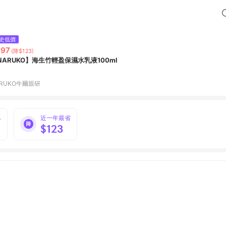
史低價
397
(降$123)
NARUKO】海生竹輕盈保濕水乳液100ml
ARUKO牛爾親研
%
近一年最省
$123