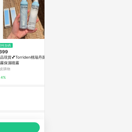
限時加碼
限時加碼
降價
399
$320
$332
(降$58)
品現貨💕Torriden桃瑞丹面霜
悠斯晶乳霜120g
KOSE高絲 
霧保濕噴霧
瑕BB霜001 5
屈臣氏Watsons
皮購物
康是美網購eSh
3%
4%
5%
品推薦，商品資料更新會有