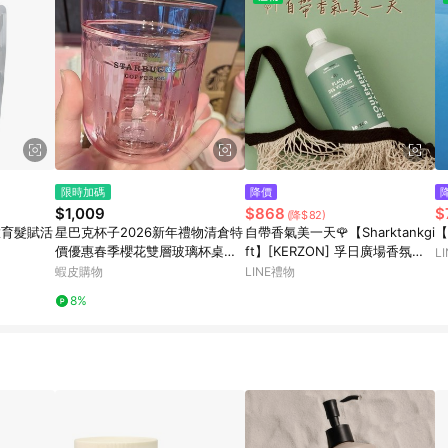
限時加碼
降價
$1,009
$868
$
(降$82)
極緻育髮賦活
星巴克杯子2026新年禮物清倉特
自帶香氣美一天🌹【Sharktankgi
【
價優惠春季櫻花雙層玻璃杯桌面
ft】[KERZON] 孚日廣場香氛洗
L
水杯高顏值透明杯
衣精 - 玫瑰/天竺葵 1000ml 天然
蝦皮購物
LINE禮物
成分 香氣 香氛洗衣精 衣物清潔
8%
抗菌 蓬鬆柔軟 放鬆療癒