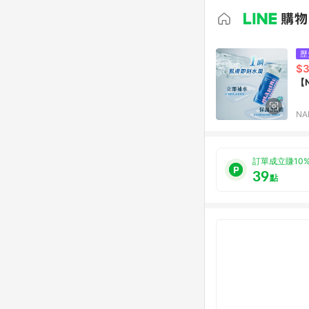
歷
$
【
N
訂單成立賺10
39
點