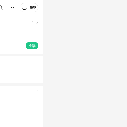
筆記
搶購