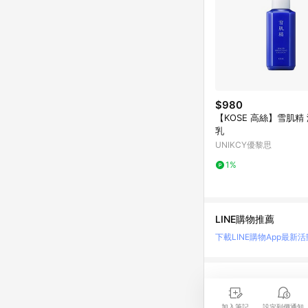
$980
【KOSE 高絲】雪肌精
乳
UNIKCY優黎思
1%
LINE購物推薦
下載LINE購物App
最新活
LINE 購物是匯集購
時間差，請務必點擊商品
加入筆記
設定到價通知