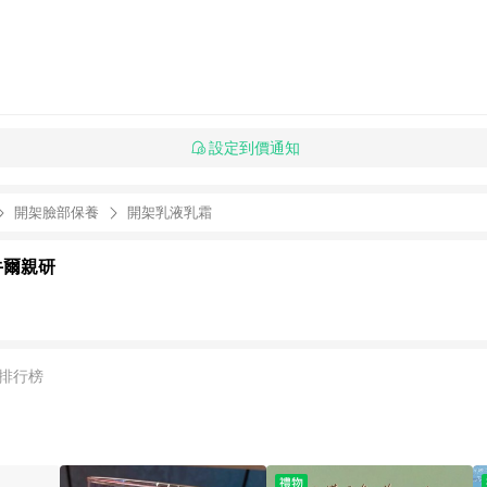
設定到價通知
開架臉部保養
開架乳液乳霜
牛爾親研
排行榜