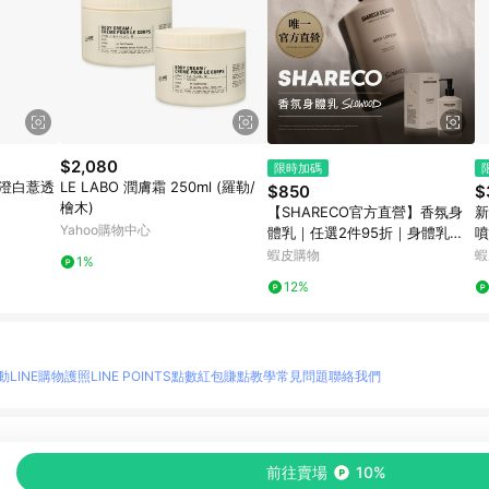
$2,080
限時加碼
 澄白薏透
LE LABO 潤膚霜 250ml (羅勒/
$850
$
檜木)
【SHARECO官方直營】香氛身
新
Yahoo購物中心
體乳｜任選2件95折｜身體乳液
噴
保濕乳液 保濕身體乳
蝦皮購物
蝦
1%
12%
動
LINE購物護照
LINE POINTS點數紅包
賺點教學
常見問題
聯絡我們
物情報與商品資訊的整合性平台，並依購物情報中的趨勢與風格做合作網路商家的延伸商
前往賣場
10%
至各合作網路商家，確認現售價與購物條件，一切資訊以合作廠商網頁為準。