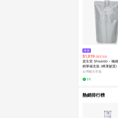
降價
$1,919
(降$768)
資生堂 Shiseido - 
精華補充裝 (稀薄髮質)
台灣樂天市場
3%
熱銷排行榜