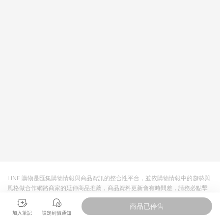
LINE 購物是匯集購物情報與商品資訊的整合性平台，並依購物情報中的趨勢與
風格做合作網路商家的延伸商品推薦，商品資料更新會有時間差，請務必點擊
商品至各合作網路商家，確認現售價與購物條件，一切資訊以合作廠商網頁為
商品已停售
準。
加入筆記
設定到價通知