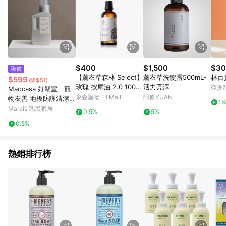
$400
$1,500
$30
降價
【薰衣草森林 Select】
薰衣草洗髮露500mL-
林百貨
$599
(降$51)
玫瑰 按摩油 2.0 100ml
活力亮澤
亞洲
Maocasa 好髦室｜寵
| 按摩 刮痧 馬殺雞 Ma
Pinko
東森購物 ETMall
阿原YUAN
物友善 地板防護清潔劑
1
ssage Oil
洋甘甜菊
Marais 瑪黑家居
0.5%
5%
0.5%
熱銷排行榜