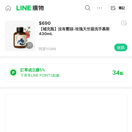
筆記
$690
【補充瓶】沒有壓頭-玫瑰天竺葵洗手慕斯
430mL
搶購
阿原YUAN
訂單成立賺5%
34
點
下單享LINE POINTS點數