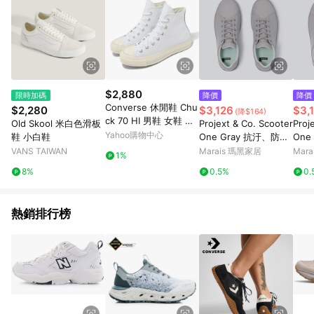
$2,880
限時加碼
降價
降價
Converse 休閒鞋 Chu
$2,280
$3,126
$3,
(降$164)
ck 70 HI 男鞋 女鞋 白
Old Skool 米白色滑板
Projext & Co. Scooter
Proj
米白 1970 奶油底 皮革
Yahoo購物中心
鞋 小白鞋
One Gray 抗汙、防水
One
三星標 情侶鞋 A07201
經典小白鞋 灰色 - 灰
經典
VANS TAIWAN
Marais 瑪黑家居
Mar
1%
C
色-36
色-4
8%
0.5%
0.
熱銷排行榜