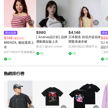
$980
$4,146
歷史低價
降價
[ Ananas設計款] 品牌
日本製造 的花卉提花休
$148
$69
(降$350)
運動風短版上衣
閒緊身連衣裙
BRENDA, 條紋露肩上
(L)
新光三越skm online
亞洲跨境設計購物平台
衣
設計
Pinkoi
6IXTY8IGHT官網旗艦店
二拾衫
1%
1%
2%
2
熱銷排行榜