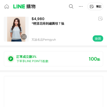
筆記
$4,980
*輕漾花蒔刺繡圓領Ｔ恤
搶購
芃諭名品Perngyuh
訂單成立賺3%
100
點
下單享LINE POINTS點數