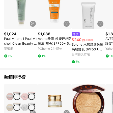
$1,024
$1,088
$1,
降價
Paul Mitchell Paul Mit
Avene雅漾 超能輕感防
AV
$240
(降$110)
chell Clean Beauty 抗
曬液(無香)SPF50+ 50
護髮乳
Solone 水感潤透防曬
毛躁護髮素 250ml/8.5
ml 特惠瓶
草莓網
PChome 24h購物
Yah
隔離凝乳 SPF50★★
oz-所有髮質潤髮乳
★★ 30g~優惠價:240
台灣樂天市場
1%
1%
1
元｜岡山戀香水
5%
熱銷排行榜