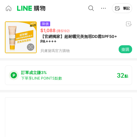
筆記
降價
$1,088
(降$192)
【官網獨家】超耐曬完美無瑕DD霜SPF50+
PA++++
搶購
貝膚黛瑪官方購物
訂單成立賺3%
32
點
下單享LINE POINTS點數