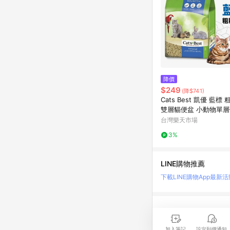
降價
$249
(降$741)
Cats Best 凱優 藍標
雙層貓便盆 小動物單層
公司貨『🐶🐱Ayumi
台灣樂天市場
品 狂殺 ★ 滿額現抵$4
3%
注意 部分出貨時間較長
LINE購物推薦
下載LINE購物App
最新活
LINE 購物是匯集購
時間差，請務必點擊商品
加入筆記
設定到價通知