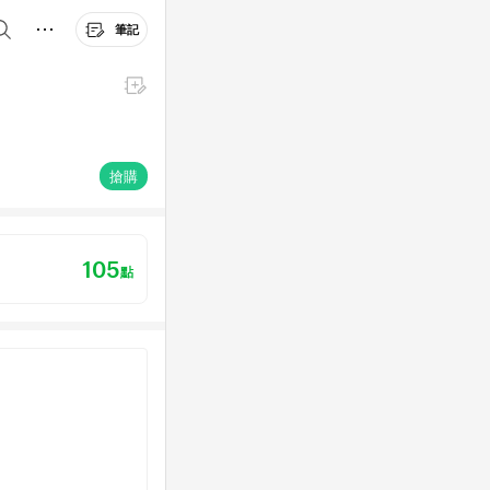
筆記
搶購
105
點