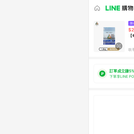
降
$2
【
吹
訂單成立賺5
下單享LINE P