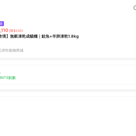
價
,110
(降$240)
奇境】無穀凍乾成貓糧｜鮭魚+羊肺凍乾1.8kg
毛求吃寵物商城
%
OINTS點數