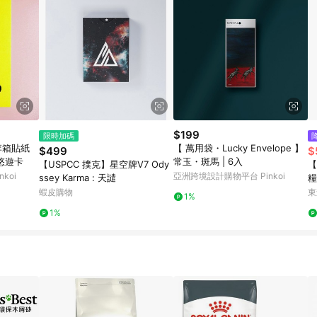
$199
限時加碼
李箱貼紙
【 萬用袋・Lucky Envelope 】
$499
$
悠遊卡
常玉・斑馬 | 6入
【USPCC 撲克】星空牌V7 Ody
【
koi
亞洲跨境設計購物平台 Pinkoi
ssey Karma : 天譴
糧
蝦皮購物
東
1%
1%