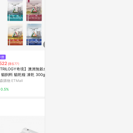
$500
降價
展覽畫冊－藝
$279
522
(雙重省$138)
(降$77)
TIMEPHORIA 液體腮紅#02 5g
亞洲跨境設計購物
TRILOGY奇境】澳洲無穀成貓
 貓飼料 貓乾糧 凍乾 300g
屈臣氏Watsons
1%
森購物 ETMall
3%
0.5%