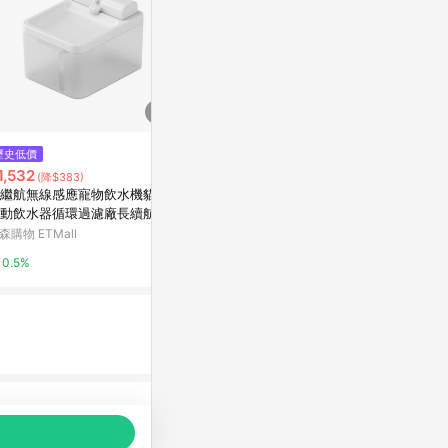
歷史低價
降價
降價
1,532
$105
$199
(降$383)
(降$95)
(降$44)
繼航無線感應寵物飲水機貓咪
HeroMama【毛掌醫學】保健肉
法國皇家FHN
動飲水器循環過濾廠長續航
泥 寵物保健 貓狗保健 機能保健
4 400g
肉泥 犬肉泥 貓肉泥 無添加物
森購物 ETMall
台灣樂天市場
東森購物 ETMa
【亞米屋Yamiya】
0.5%
3%
0.5%
品推薦，商品資料更新會有