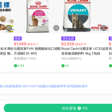
降價
歷史低價
$1,499
$2,928
$
(降$301)
(降$970)
 粗粒木屑砂
法國皇家FHN 挑嘴貓絕佳口感配
Royal Canin法國皇家 UC33泌尿
長
便盆 貓砂
方成貓E35 4KG
道保健成貓飼料 4kg 2包組
自
』【 寵物用
東森購物 ETMall
Yahoo購物中心
東
80 】請
0.5%
1%
動
LINE購物護照
LINE POINTS點數紅包
賺點教學
常見問題
聯絡我們
物情報與商品資訊的整合性平台，並依購物情報中的趨勢與風格做合作網路商家的延伸商
前往賣場
5%
至各合作網路商家，確認現售價與購物條件，一切資訊以合作廠商網頁為準。