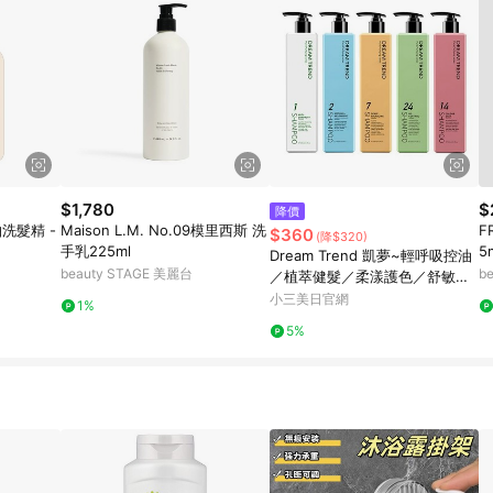
$1,780
$
降價
洗髮精 -
Maison L.M. No.09模里西斯 洗
F
$360
(降$320)
手乳225ml
5
Dream Trend 凱夢~輕呼吸控油
beauty STAGE 美麗台
b
／植萃健髮／柔漾護色／舒敏平
衡／去屑止癢 洗髮精(500ml) 款
小三美日官網
1%
式可選
5%