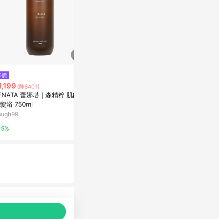
$1,500
降價
歷史低價
薰衣草洗髮露500mL-活力亮澤
1,199
$179
(降$401)
(降$40)
阿原YUAN
ENATA 蕾娜塔｜森精粹 肌能水
[家速配]多
髮浴 750ml
萬家福線上購
5%
ough99
1%
5%
品推薦，商品資料更新會有