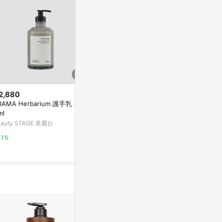
2,880
$299
$1,100
RAMA Herbarium 護手乳 - 37
覓靜香氛洗髮露 500ml-香柚藍
womo 受損
ml
風鈴(滋潤柔順)
400ml
eauty STAGE 美麗台
HOLA
Marais 瑪黑家
1%
1%
0.5%