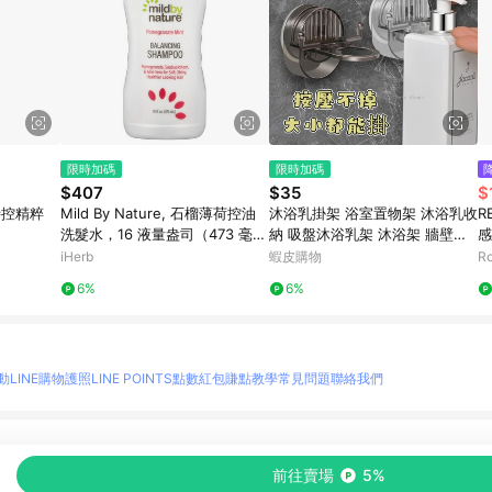
限時加碼
限時加碼
$407
$35
$
潤時控精粹
Mild By Nature, 石榴薄荷控油
沐浴乳掛架 浴室置物架 沐浴乳收
R
洗髮水，16 液量盎司（473 毫
納 吸盤沐浴乳架 沐浴架 牆壁置
感
升）
物架 洗髮精架 沐浴乳掛勾 浴室
iHerb
蝦皮購物
R
置物架 瓶口架
6%
6%
動
LINE購物護照
LINE POINTS點數紅包
賺點教學
常見問題
聯絡我們
物情報與商品資訊的整合性平台，並依購物情報中的趨勢與風格做合作網路商家的延伸商
前往賣場
5%
至各合作網路商家，確認現售價與購物條件，一切資訊以合作廠商網頁為準。