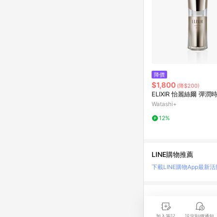
降價
$1,800
(降$200)
ELIXIR 怡麗絲爾 彈
Watashi+
12%
LINE購物推薦
下載LINE購物App
最新活
LINE 購物是匯集購
時間差，請務必點擊商品
加入筆記
設定到價通知