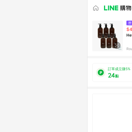
歷
$
He
Ro
訂單成立賺5%
24
點