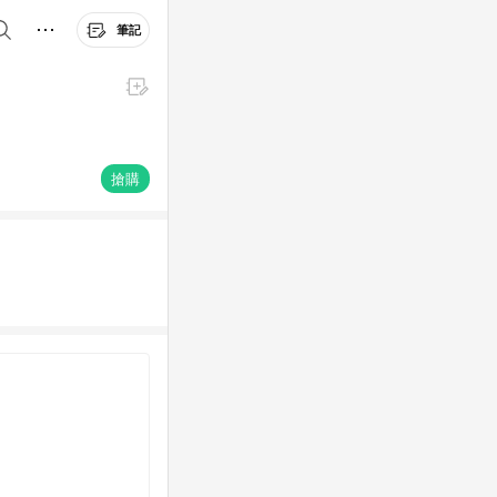
筆記
搶購