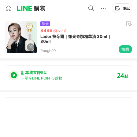
筆記
降價
$499
(降$181)
Lador 拉朵爾｜微光奇蹟精華油 30ml｜
80ml
搶購
Rough99
訂單成立賺5%
24
點
下單享LINE POINTS點數