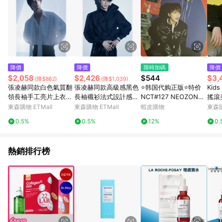
降價
降價
限時加碼
降價
$2,058
$2,426
$544
$3,
(降$882)
(降$1,039)
張凌赫同款白色氣質翻
張凌赫同款高級感黑色
⭐韩国代购正版⭐特价
Kid
領長袖手工亮片上衣百
長袖襯衫法式設計感小
NCT#127 NEOZONE
搖滾
搭潮牌襯衣寬松休閑男
眾別致襯衣打底上衣男
写真集内附中插小册子
印花
東森購物 ETMall
東森購物 ETMall
蝦皮購物
東森購
珍藏 实拍封面
0.5%
0.5%
12%
0.
熱銷排行榜