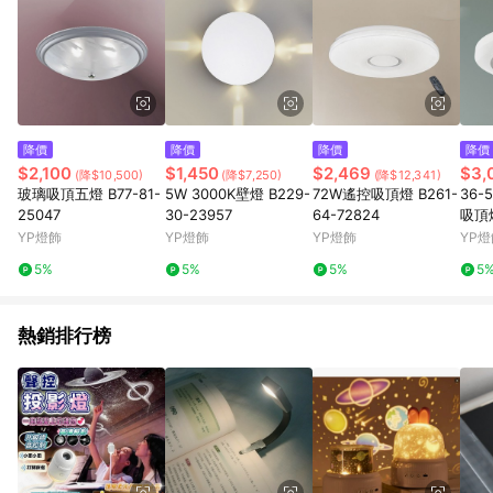
降價
降價
降價
降價
$2,100
$1,450
$2,469
$3,
(降$10,500)
(降$7,250)
(降$12,341)
玻璃吸頂五燈 B77-81-
5W 3000K壁燈 B229-
72W遙控吸頂燈 B261-
36-
25047
30-23957
64-72824
吸頂燈
2A 
YP燈飾
YP燈飾
YP燈飾
YP燈
5%
5%
5%
5
熱銷排行榜