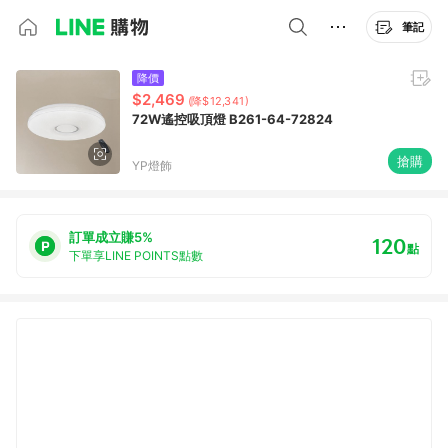
筆記
降價
$2,469
(降$12,341)
72W遙控吸頂燈 B261-64-72824
搶購
YP燈飾
訂單成立賺5%
120
點
下單享LINE POINTS點數