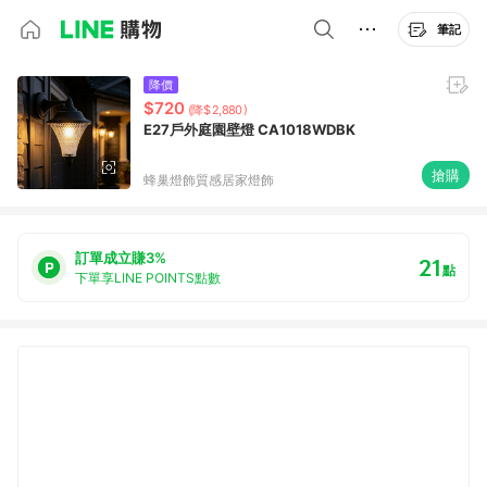
筆記
降價
$720
(降$2,880)
E27戶外庭園壁燈 CA1018WDBK
搶購
蜂巢燈飾質感居家燈飾
訂單成立賺3%
21
點
下單享LINE POINTS點數