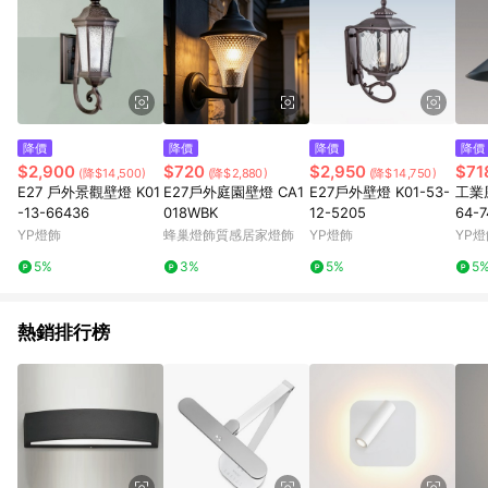
降價
降價
降價
降價
$2,900
$720
$2,950
$71
(降$14,500)
(降$2,880)
(降$14,750)
E27 戶外景觀壁燈 K01
E27戶外庭園壁燈 CA1
E27戶外壁燈 K01-53-
工業
-13-66436
018WBK
12-5205
64-7
YP燈飾
蜂巢燈飾質感居家燈飾
YP燈飾
YP燈
5%
3%
5%
5
熱銷排行榜