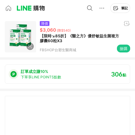
筆記
降價
$3,060
(降$540)
【限時↘85折】《醫之方》優舒敏益生菌複方
膠囊60粒X3
搶購
FBSHOP台塑生醫商城
訂單成立賺10%
306
點
下單享LINE POINTS點數