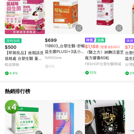
$699
限時加碼
降價
11B603_台塑生醫-舒暢
$1,188
$500
$72
(雙重省$280)
益生菌PLUS(+3送小B
《醫之方》納麴活靈芝
【即期良品】效期請見
台塑
群) (介紹片段 1:20:30
NANOone
複方膠囊60粒
規格處 台塑生醫 蔓越
益生菌
~1:30:00)
莓益生菌(30包/盒) TS
FBSHOP台塑生醫商城
蝦皮購物
台灣
0%
112
10%
4.4%
3
熱銷排行榜