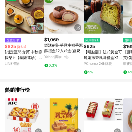
$1,069
歷史低價
限時加碼
限時
樂活e棧-芋見幸福芋泥
$825
$625
$16
(降$3)
酥禮盒12入x1盒(蛋奶
[指定區間出貨]中秋節
【嚐點甜】法式黃金可
【胖
素 芋頭酥 月餅 手作)
Yahoo購物中心
快樂✨【基隆連珍】招
麗露抹茶風味禮盒X1盒
芙(蛋
牌三冠王禮盒(9入/盒)
(每盒8顆x25g)
妃糖
LINE禮物
PChome 24h購物
蝦皮
0.3%
(含運)【墊腳石】芋泥
5%
4
麻糬燒 烏豆沙蛋黃酥
咖哩餅 月餅 伴手禮
熱銷排行榜