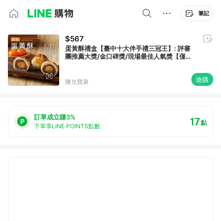
筆記
$567
蛋黃酥禮盒【臺中十大伴手禮三冠王】: 評審
團推薦大獎/金口碑獎/現場最佳人氣獎【僅限
宅配】
搶購
陳允寶泉
訂單成立賺3%
17
點
下單享LINE POINTS點數