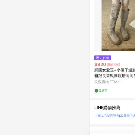
歷史低價
$920
(降$229)
歸國女愛豆~小個子過
粗跟長筒靴厚底增高高
丁靴
東森購物 ETMall
0.5%
LINE購物推薦
下載LINE購物App
最新活