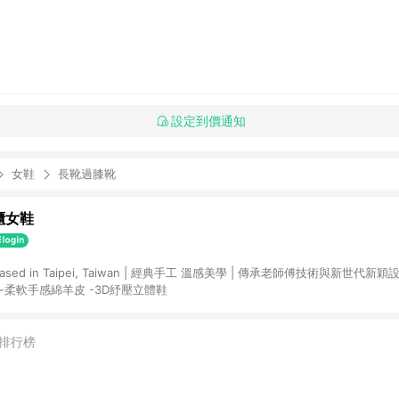
設定到價通知
女鞋
長靴過膝靴
櫃女鞋
n | 經典手工 溫感美學 | 傳承老師傅技術與新世代新穎設計 百道工序訂
製專屬於亞洲女性鞋楦 -柔軟手感綿羊皮 -3D紓壓立體鞋
排行榜