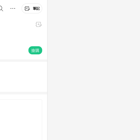
筆記
搶購