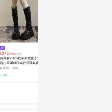
降價
歷史低價
限時加碼
1,372
$1,680
$3,190
(降$343)
(降$2,300)
筒靴女2026秋冬新款靴子V口
KOKKO甜酷個性側飾釦微寬楦厚
細跟夾腳長靴
筒小筒圍粗跟爆款長靴真皮騎
底長靴黑色
CHARLES & K
靴
森購物 ETMall
KOKKO專櫃女鞋
5%
0.5%
3%