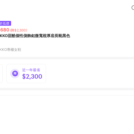
史低價
,680
(降$2,300)
OKKO甜酷個性側飾釦微寬楦厚底長靴黑色
OKKO專櫃女鞋
近一年最省
$2,300