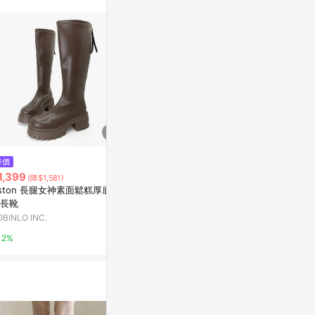
降價
限時加碼
限時加碼
1,399
$3,390
$3,190
(降$1,581)
ston 長腿女神素面鬆糕厚底膝
Imogen 厚底長靴
簡約拉鍊長靴
長靴
CHARLES & KEITH
CHARLES & K
OBINLO INC.
5%
5%
2%