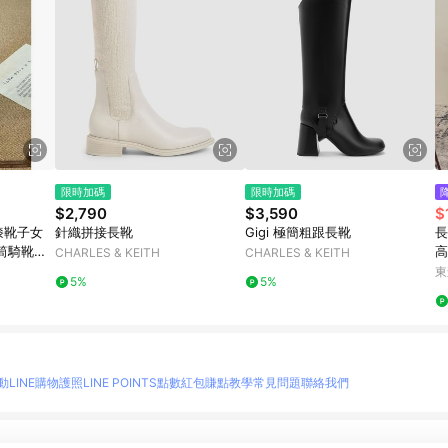
限時加碼
限時加碼
$2,790
$3,590
$
膝靴子女
針織拼接長靴
Gigi 極簡粗跟長靴
長
筒騎靴馬
高
CHARLES & KEITH
CHARLES & KEITH
士
東
5%
5%
動
LINE購物護照
LINE POINTS點數紅包
賺點教學
常見問題
聯絡我們