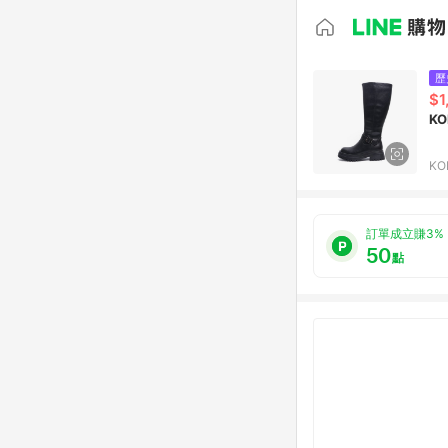
歷
$1
K
K
訂單成立賺3%
50
點