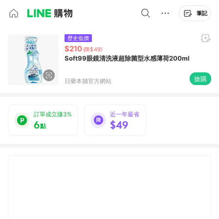
筆記
歷史低價
$210
(降$49)
Soft99眼鏡清洗液超除菌型水感薄荷200ml
搶購
日藥本舖官方網站
訂單成立賺3%
近一年最省
6
$49
點