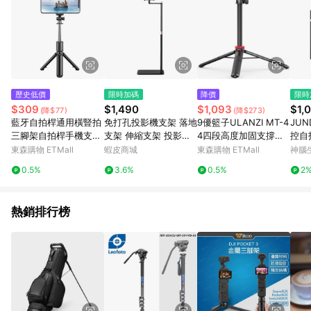
歷史低價
限時加碼
降價
限時
$309
$1,490
$1,093
$1,
(降$77)
(降$273)
藍牙自拍桿通用橫豎拍
免打孔投影機支架 落地
9優籃子ULANZI MT-4
JUN
三腳架自拍桿手機支架
支架 伸縮支架 投影機
4四段高度加固支撐帶
控自拍
拍照
架 雲台支架 放置台 腳
隱藏式手機夾可延長三
艦版)
東森購物 ETMall
蝦皮商城
東森購物 ETMall
神腦
架 置物台全方位 超穩
腳
0.5%
3.6%
0.5%
2
固投影儀支架【七了個
三】
熱銷排行榜