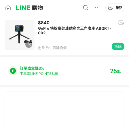
筆記
$840
GoPro 快拆腳架連結座含三向底座 ABQRT-
002
搶購
忠欣 欣生活購物網
訂單成立賺3%
25
點
下單享LINE POINTS點數