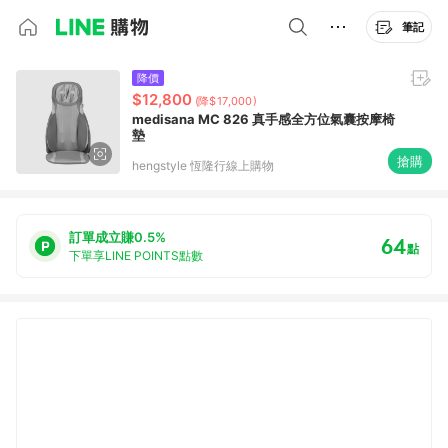
筆記
降價
$12,800
(降$17,000)
medisana MC 826 真手感全方位氣囊按摩椅
墊
搶購
hengstyle 恆隆行線上購物
訂單成立賺0.5%
64
點
下單享LINE POINTS點數