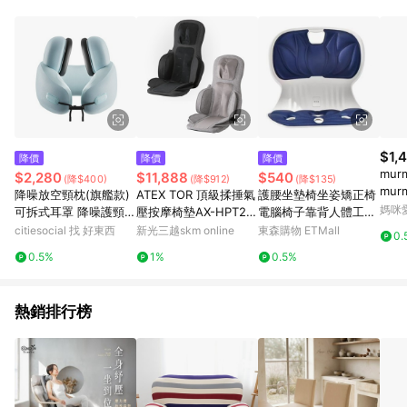
$1,
降價
降價
降價
mur
$2,280
$11,888
$540
(降$400)
(降$912)
(降$135)
mur
降噪放空頸枕(旗艦款)
ATEX TOR 頂級揉捶氣
護腰坐墊椅坐姿矯正椅
媽咪
可拆式耳罩 降噪護頸U
壓按摩椅墊AX-HPT22
電腦椅子靠背人體工學
型枕 午睡枕 高彈記憶
1
椅辦公椅學習宿舍
citiesocial 找 好東西
新光三越skm online
東森購物 ETMall
0.
棉 工業級降噪 M - 瀾
0.5%
1%
0.5%
夜黑
熱銷排行榜