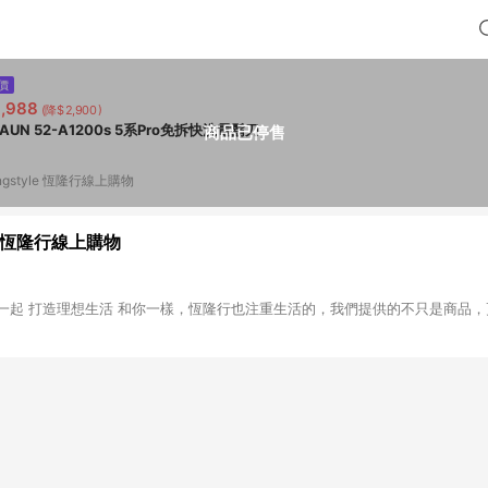
價
,988
(降$2,900)
AUN 52-A1200s 5系Pro免拆快洗電鬍刀
商品已停售
ngstyle 恆隆行線上購物
le 恆隆行線上購物
行也注重生活的，我們提供的不只是商品，更希望展現進化