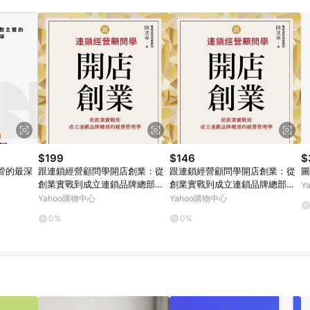
$199
$146
$
管的最深
跟連鎖經營顧問學開店創業：從
跟連鎖經營顧問學開店創業：從
圖
創業實戰到成立連鎖品牌總部的
創業實戰到成立連鎖品牌總部的
Y
經營管理學[二手書_近全新]
經營管理學[二手書_良好]
Yahoo購物中心
Yahoo購物中心
0%
0%