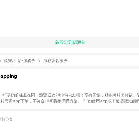
設定到價通知
娛樂/生活/服務券
服務課程票券
pping
透過LINE購物前往並在同一瀏覽器於24小時內結帳才享有回饋，點數將於出貨後，
若於商家App下單，不符合LINE購物導購資格。 3. 如使用App或中途瀏覽比
或由網頁版（電腦／手機版網頁）切換為App都將會造成追蹤中斷而無法進行LINE 
含預購商品）未符合完成訂單出貨及結帳，則不符合贈點資格。 5. LINE 購物
時間差，如顯示之商品規格、價位、贈品等與親子天下Shopping銷售網頁
排行榜
述或其他原因，致使消費者無接收到點數回饋或點數回饋有爭議，親子天下Shoppi
情以親子天下Shopping網站公告為準。