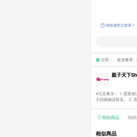
價格趨勢怎麼看？
分類：
旅遊餐券
親子天下Sho
※注意事項： 1. 需
天陸續確認發送。 2. 
Google等其他網頁、
4. 若購買之訂單（包
平台，商品資料更新會有
相似商品
熱銷
標示為準。 6. 若上
款與最終解釋權，活動詳
相似商品