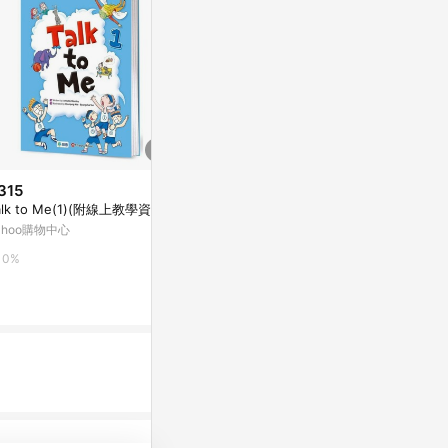
315
$2,680
$702
alk to Me(1)(附線上教學資源)
敲開你的幸運水晶 水晶香氣花藝
流暢的React
課程
ahoo購物中心
Yahoo購物中
亞洲跨境設計購物平台 Pinkoi
0%
0%
1%