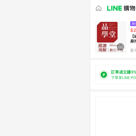
降
$2
【
麻
親子
訂單成立賺3
下單享LINE P