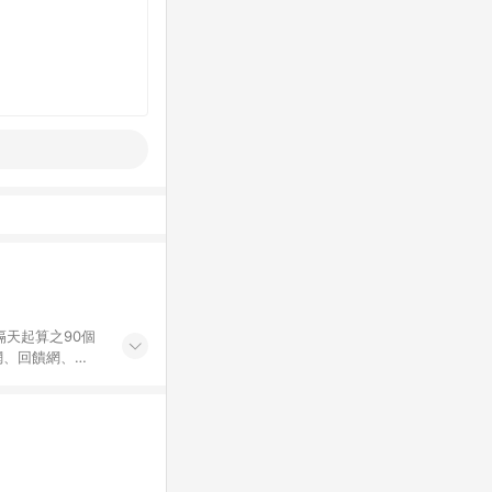
隔天起算之90個
價網、回饋網、
Points回饋。
為購物資訊整合性
不符，以銷售網頁
ng保有更改條