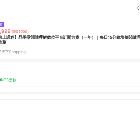
價
,999
(降$1,000)
線上課程】品學堂閱讀理解數位平台訂閱方案（一年）｜每日15分鐘培養閱讀理
推薦
天下Shopping
%
OINTS點數