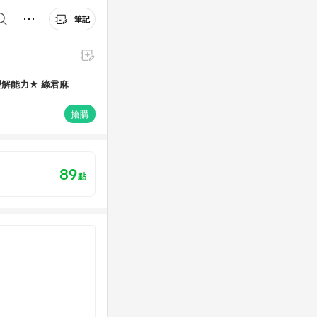
筆記
解能力★ 綠君麻
搶購
89
點