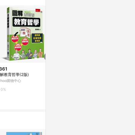
361
$270
降價
解教育哲學(2版)
品牌大學問︰打造創品牌、養品
$277
(降$73)
牌、管品牌的實戰力，贏得超額
ahoo購物中心
圖解教育學修
品牌紅利[二手書_良好]
Yahoo購物中心
園】
0%
台灣樂天市場
0%
3%