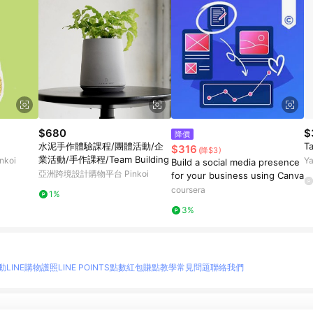
$680
$
降價
水泥手作體驗課程/團體活動/企
T
$316
(降$3)
業活動/手作課程/Team Building
koi
Y
Build a social media presence
亞洲跨境設計購物平台 Pinkoi
for your business using Canva
coursera
1%
3%
動
LINE購物護照
LINE POINTS點數紅包
賺點教學
常見問題
聯絡我們