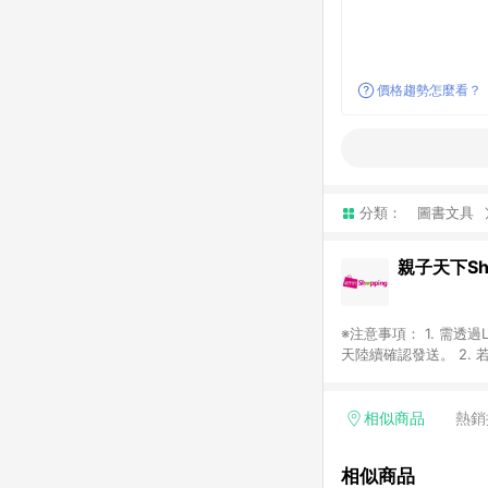
價格趨勢怎麼看？
分類：
圖書文具
親子天下Sho
※注意事項： 1. 需
天陸續確認發送。 2. 
Google等其他網頁、
4. 若購買之訂單（包
平台，商品資料更新會有
相似商品
熱銷
標示為準。 6. 若上
款與最終解釋權，活動詳
相似商品