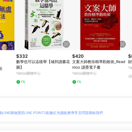
$332
$420
$
數學也可以這樣學【城邦讀書花
文案大師教你精準勸敗術_Read
財
園】
moo 讀墨電子書
Y
法
Yahoo購物中心
Yahoo購物中心
1%
1%
動
LINE購物護照
LINE POINTS點數紅包
賺點教學
常見問題
聯絡我們