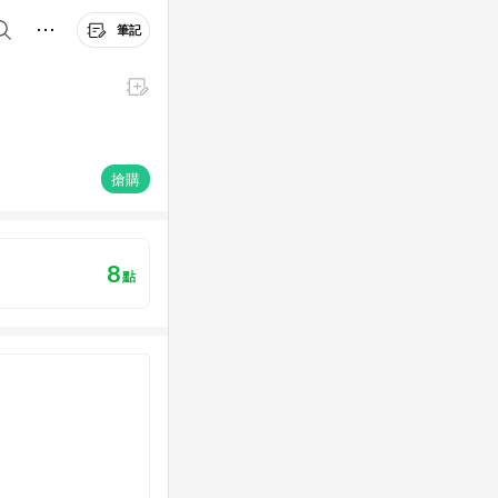
筆記
搶購
8
點