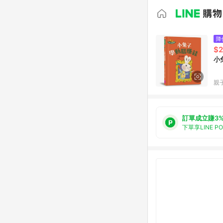
降
$2
小
親子
訂單成立賺3
下單享LINE P