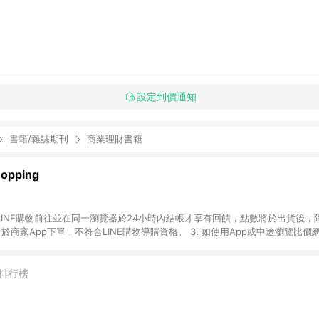
設定到價通知
書籍/雜誌期刊
商業理財書籍
pping
透過LINE購物前往並在同一瀏覽器於24小時內結帳才享有回饋，點數將於出貨後，
若於商家App下單，不符合LINE購物導購資格。 3. 如使用App或中途瀏覽比
或由網頁版（電腦／手機版網頁）切換為App都將會造成追蹤中斷而無法進行LINE 
含預購商品）未符合完成訂單出貨及結帳，則不符合贈點資格。 5. LINE 購物
時間差，如顯示之商品規格、價位、贈品等與親子天下Shopping銷售網頁
排行榜
述或其他原因，致使消費者無接收到點數回饋或點數回饋有爭議，親子天下Shoppi
情以親子天下Shopping網站公告為準。