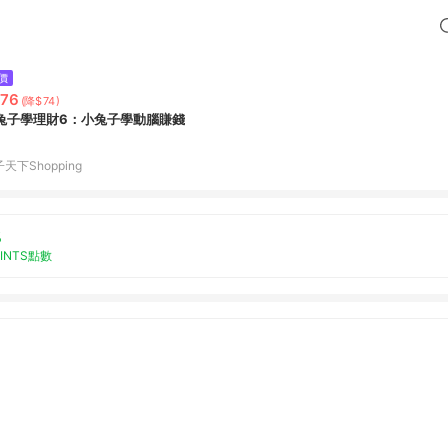
價
76
(降$74)
兔子學理財6：小兔子學動腦賺錢
天下Shopping
%
OINTS點數