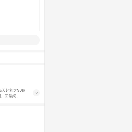
隔天起算之90個
價網、回饋網、
Points回饋。
為購物資訊整合性
不符，以銷售網頁
ng保有更改條