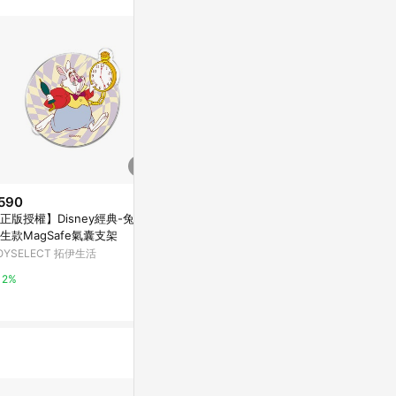
590
$599
$2,180
正版授權】Disney經典-兔子
ATELIER PIERRE米菲兔公仔存錢
【書擋】兔子Ra
生款MagSafe氣囊支架
筒/MND-1412/莫蘭迪色系款/小
生日禮物 女
號/紅棕色
OYSELECT 拓伊生活
史泰博台灣
亞洲跨境設計購物
2%
2%
1%