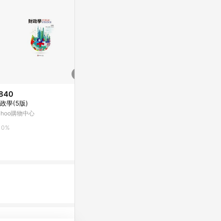
840
$381
$72
政學(5版)
只要 Excel 六步驟，你也能做商
低歸屬感世代
業分析、解讀數據，學會用統計
得孤獨的一代
ahoo購物中心
說故事：競爭分析、定[二手書_
回工作夥伴間
Yahoo購物中心
Yahoo購物中
0%
良好]
好]
0%
0%