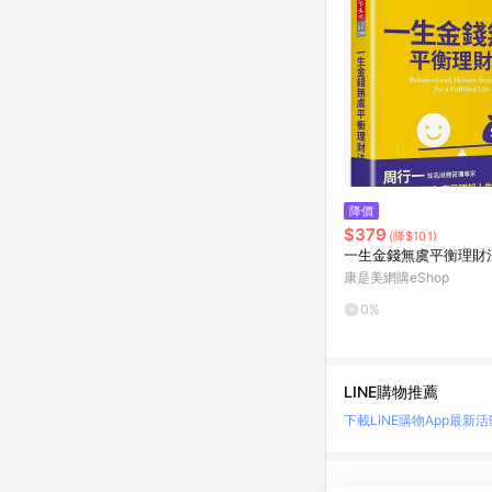
降價
$379
(降$101)
一生金錢無虞平衡理財
康是美網購eShop
0%
LINE購物推薦
下載LINE購物App
最新活