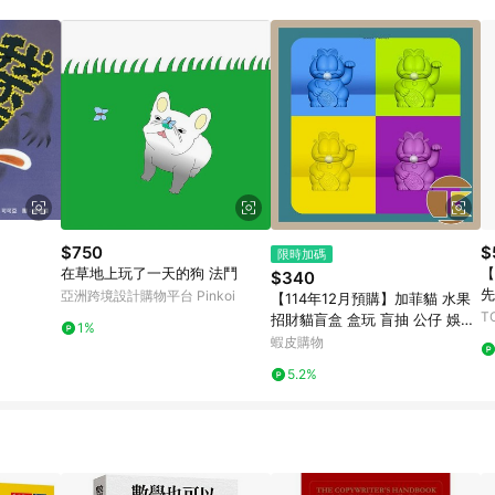
$750
$
限時加碼
在草地上玩了一天的狗 法鬥
【
$340
先
亞洲跨境設計購物平台 Pinkoi
【114年12月預購】加菲貓 水果
T
招財貓盲盒 盒玩 盲抽 公仔 娛樂
1%
一中盒12入｜愛蛋客
蝦皮購物
5.2%