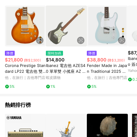
$87
降價
限時加碼
降價
Ibane
$21,800
$14,800
$38,800
(降$2,500)
(降$3,200)
o 
Corona Prestige Stan
Ibanez 電吉他 AZES4
Fender Made in Japa
色款
Yah
dard LP22 電吉他 雙
0 單單雙 小搖座 AZ Es
n Traditional 2025 Co
雙 無搖座 蜂蜜漸層 玫
sentials 初學推薦 鎢灰
llection 60s Telecast
他，在旅行｜吉他專門店
蝦皮購物
他，在旅行｜吉他專門店
0.
瑰木指板
色【黃石樂器】
er 單單 電吉他 日廠 星
5%
1%
5%
塵粉藍
熱銷排行榜