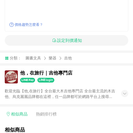
價格趨勢怎麼看？
設定到價通知
分類：
圖書文具
樂器
吉他
他，在旅行｜吉他專門店
歡迎光臨【他,在旅行】全台最大木吉他專門店 全台最主流的木吉
他、烏克麗麗品牌都在這裡，任一品牌都可於網路平台上搜尋得
到。 不販售低質量產品是我們的堅持，有品牌有保證。MI維修製
琴專業技師駐店，售前售後服務最有保障。 你最在乎的吉他弦
距，我們會在出貨前調整至最佳，再保有一年的免費調整服務，
相似商品
熱銷排行榜
讓你購買後無後顧之憂。 最多種類選擇：民謠吉他、旅行吉他、
古典吉他、烏克麗麗、左手吉他、跨界吉他、木貝斯、佛朗明哥
相似商品
吉他、吉他麗麗......保證全台最齊全。