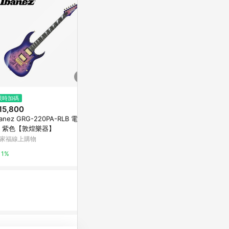
$1,027
限時加碼
限時加碼
電吉他&貝斯調修改製【城邦讀書
15,800
$16,300
花園】
banez GRG-220PA-RLB 電吉
Epiphone Dov
Yahoo購物中心
 紫色【敦煌樂器】
ition 面單
(限量版)【敦
家福線上購物
萬家福線上購
1%
1%
1%