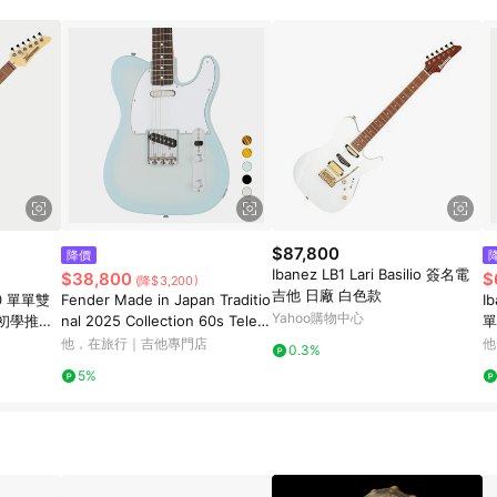
$87,800
降價
Ibanez LB1 Lari Basilio 簽名電
$38,800
$
(降$3,200)
吉他 日廠 白色款
40 單單雙
Fender Made in Japan Traditio
I
Yahoo購物中心
s 初學推薦
nal 2025 Collection 60s Telec
單
aster 單單 電吉他 日廠 星塵粉
板
他，在旅行｜吉他專門店
他
0.3%
藍
5%