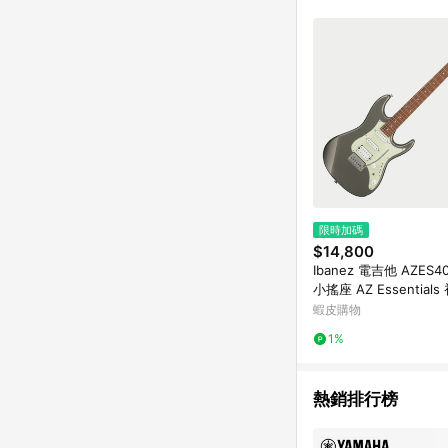
限時加碼
$14,800
Ibanez 電吉他 AZES
小搖座 AZ Essential
鎢灰色【黃石樂器】
蝦皮購物
1%
熱銷排行榜