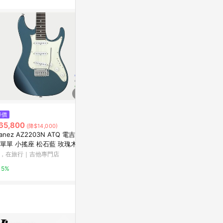
降價
限時加碼
降價
65,800
$36,800
$19,800
(降$14,000)
(降
banez AZ2203N ATQ 電吉他
Fender 電吉他 Made in Japan
Ibanez AZ
單單 小搖座 松石藍 玫瑰木指
Hybrid II Stratocaster 粉紅色
小搖座 松石
 AZ Prestige
【黃石樂器】
AZ Standard
，在旅行｜吉他專門店
蝦皮購物
他，在旅行｜
5%
1%
5%