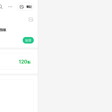
筆記
木指板
搶購
120
點