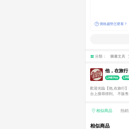
價格趨勢怎麼看？
分類：
圖書文具
他，在旅行
歡迎光臨【他,在旅行】全台最大木吉他專門店 全台最主
台上搜尋得到。 不販售低質量產品是我們的堅持，有品牌有保證。MI維修製琴專業技師駐店，售前售後服務最有保
障。 你最在乎的吉他弦距，我們會在出貨前調整至最佳，再保有一年的免費調整服務，讓你購買後無後顧之憂。 最多
種類選擇：民謠吉他、旅
保證全台最齊全。
相似商品
熱銷
相似商品