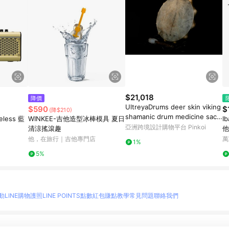
$21,018
降價
UltreyaDrums deer skin viking
$590
$
(降$210)
shamanic drum medicine sacr
eless 藍
WINKEE-吉他造型冰棒模具 夏日
I
ed
亞洲跨境設計購物平台 Pinkoi
】
清涼搖滾趣
他
他，在旅行｜吉他專門店
萬
1%
5%
動
LINE購物護照
LINE POINTS點數紅包
賺點教學
常見問題
聯絡我們