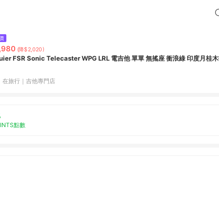
價
,980
(降$2,020)
uier FSR Sonic Telecaster WPG LRL 電吉他 單單 無搖座 衝浪綠 印度月桂
，在旅行｜吉他專門店
%
OINTS點數