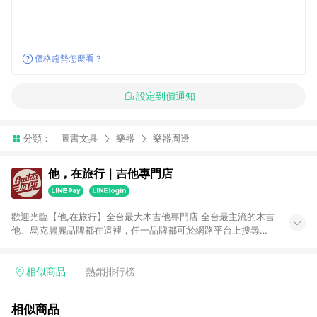
價格趨勢怎麼看？
設定到價通知
分類：
圖書文具
樂器
樂器周邊
他，在旅行｜吉他專門店
歡迎光臨【他,在旅行】全台最大木吉他專門店 全台最主流的木吉
他、烏克麗麗品牌都在這裡，任一品牌都可於網路平台上搜尋得
到。 不販售低質量產品是我們的堅持，有品牌有保證。MI維修製
琴專業技師駐店，售前售後服務最有保障。 你最在乎的吉他弦
距，我們會在出貨前調整至最佳，再保有一年的免費調整服務，
相似商品
熱銷排行榜
讓你購買後無後顧之憂。 最多種類選擇：民謠吉他、旅行吉他、
古典吉他、烏克麗麗、左手吉他、跨界吉他、木貝斯、佛朗明哥
相似商品
吉他、吉他麗麗......保證全台最齊全。