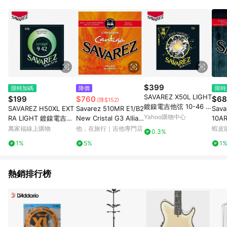
$399
限時加碼
降價
限時
SAVAREZ X50L LIGHT
$199
$760
$68
(降$152)
鍍鎳電吉他弦 10-46 *
SAVAREZ H50XL EXT
Savarez 510MR E1/B2
Sav
兩入組
Yahoo購物中心
RA LIGHT 鍍鎳電吉他
New Cristal G3 Allian
10AR
弦 09-42【敦煌樂器】
ce Cantiga – 中張力
a 
萬家福線上購物
他，在旅行｜吉他專門店
蝦皮
0.3%
石樂
1%
5%
1
熱銷排行榜