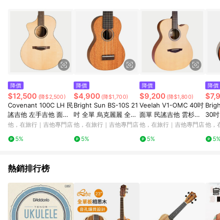
降價
降價
降價
降價
$12,500
$4,900
$9,200
$7,
(降$2,500)
(降$1,700)
(降$1,800)
Covenant 100C LH 民
Bright Sun BS-10S 21
Veelah V1-OMC 40吋
Brig
謠吉他 左手吉他 面單
吋 全單 烏克麗麗 全桃
面單 民謠吉他 雲杉面
30
北美雲杉面板 桃花心木
花心木
板 桃花心木背側
麗麗
他，在旅行｜吉他專門店
他，在旅行｜吉他專門店
他，在旅行｜吉他專門店
他，
背側
5%
5%
5%
5
熱銷排行榜