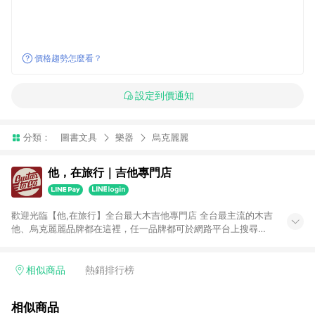
價格趨勢怎麼看？
設定到價通知
分類：
圖書文具
樂器
烏克麗麗
他，在旅行｜吉他專門店
歡迎光臨【他,在旅行】全台最大木吉他專門店 全台最主流的木吉
他、烏克麗麗品牌都在這裡，任一品牌都可於網路平台上搜尋得
到。 不販售低質量產品是我們的堅持，有品牌有保證。MI維修製
琴專業技師駐店，售前售後服務最有保障。 你最在乎的吉他弦
距，我們會在出貨前調整至最佳，再保有一年的免費調整服務，
相似商品
熱銷排行榜
讓你購買後無後顧之憂。 最多種類選擇：民謠吉他、旅行吉他、
古典吉他、烏克麗麗、左手吉他、跨界吉他、木貝斯、佛朗明哥
相似商品
吉他、吉他麗麗......保證全台最齊全。