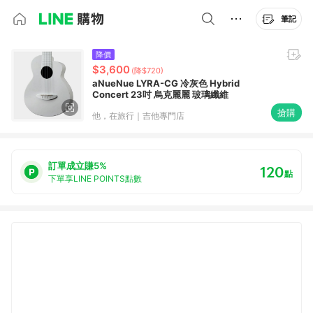
筆記
降價
$3,600
(降$720)
aNueNue LYRA-CG 冷灰色 Hybrid
Concert 23吋 烏克麗麗 玻璃纖維
搶購
他，在旅行｜吉他專門店
訂單成立賺5%
120
點
下單享LINE POINTS點數