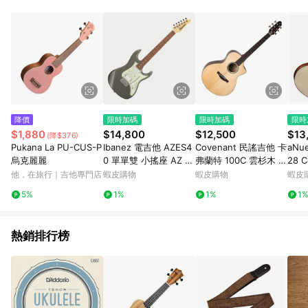
降價
限時加碼
限時加碼
限時
$1,880
$14,800
$12,500
$13
(降$376)
Pukana La PU-CUS-P
Ibanez 電吉他 AZES4
Covenant 民謠吉他 卡
aNu
烏克麗麗
0 單單雙 小搖座 AZ Es
弗蘭特 100C 雲杉木 沙
28 C
sentials 初學推薦 鎢灰
比利木 41吋 面單板 高
1吋
他，在旅行｜吉他專門店
蝦皮購物
蝦皮購物
蝦皮
色【黃石樂器】
把位舒適演奏設計【黃
卡雲
5%
1%
1%
1
石樂器】
熱銷排行榜