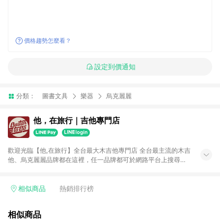
價格趨勢怎麼看？
設定到價通知
分類：
圖書文具
樂器
烏克麗麗
他，在旅行｜吉他專門店
歡迎光臨【他,在旅行】全台最大木吉他專門店 全台最主流的木吉
他、烏克麗麗品牌都在這裡，任一品牌都可於網路平台上搜尋得
到。 不販售低質量產品是我們的堅持，有品牌有保證。MI維修製
琴專業技師駐店，售前售後服務最有保障。 你最在乎的吉他弦
距，我們會在出貨前調整至最佳，再保有一年的免費調整服務，
相似商品
熱銷排行榜
讓你購買後無後顧之憂。 最多種類選擇：民謠吉他、旅行吉他、
古典吉他、烏克麗麗、左手吉他、跨界吉他、木貝斯、佛朗明哥
相似商品
吉他、吉他麗麗......保證全台最齊全。