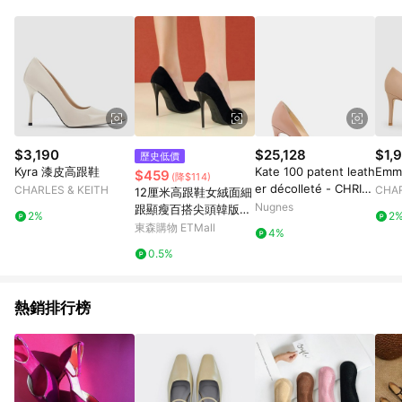
$3,190
$25,128
$1,
歷史低價
Kyra 漆皮高跟鞋
Kate 100 patent leath
Em
$459
(降$114)
er décolleté - CHRIS
CHARLES & KEITH
CHAR
12厘米高跟鞋女絨面細
TIAN LOUBOUTIN - g
Nugnes
跟顯瘦百搭尖頭韓版禮
2%
2
ender_Woman
儀單鞋少女大碼ol工作
東森購物 ETMall
4%
0.5%
熱銷排行榜