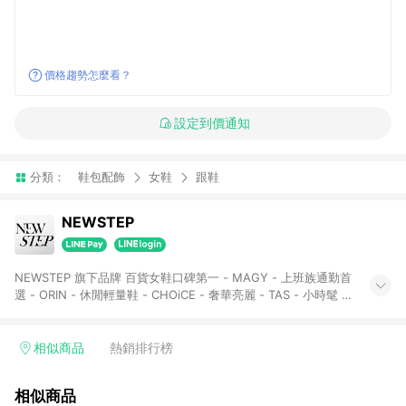
價格趨勢怎麼看？
設定到價通知
分類：
鞋包配飾
女鞋
跟鞋
NEWSTEP
NEWSTEP 旗下品牌 百貨女鞋口碑第一 - MAGY - 上班族通勤首
選 - ORIN - 休閒輕量鞋 - CHOiCE - 奢華亮麗 - TAS - 小時髦 大
人感 - DIANA- 經營鞋子超過三代歷史與傳承的DolceGroup於台
北設立的MARGARET瑪格麗特女鞋， 最早由作為跨時代新女性
的創辦人之妻Margaret以其名創立為品牌命名，當時以她「 獨
相似商品
熱銷排行榜
立、優雅又聰穎」的個性特點跳脫轉化為品牌精神。 公司的使命
是不斷地提供最新流行趨勢的設計， 在時尚前衛的主導地位和業
相似商品
界領先的團隊中，努 力帶給台灣的消費者全球性的產品！