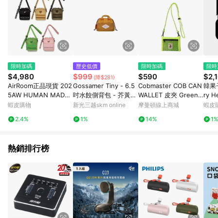
限時加碼
歷史低價
限時加碼
限時
$4,980
$999
$590
$2,
(降$281)
AirRoom正品現貨 202
Gossamer Tiny - 6.5
Cobmaster COB CAN
韓果子
5AW HUMAN MADE
吋水餃側背包 - 芥黃x
WALLET 皮夾 Green
ry 
MILITARY POUCH LA
卡其 - Minorstones
810904000030
韓國
蝦皮購物
新光三越skm online
摩曼頓線上商城
蝦皮
RGE 側背包 旅行小包
2.4%
1%
14%
1
熱銷排行榜