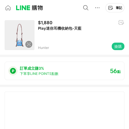
筆記
$1,880
Play迷你耳機收納包-天藍
搶購
Hunter
訂單成立賺3%
56
點
下單享LINE POINTS點數