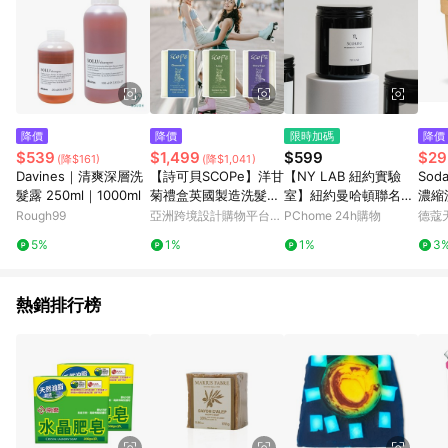
降價
降價
限時加碼
降價
$539
$1,499
$599
$29
(降$161)
(降$1,041)
Davines｜清爽深層洗
【詩可貝SCOPe】洋甘
【NY LAB 紐約實驗
Sodasan
髮露 250ml｜1000ml
菊禮盒英國製造洗髮皂
室】紐約曼哈頓聯名款
濃縮洗
洗髮餅 沐浴皂
星座手工香氛蠟燭 7oz
074)
Rough99
亞洲跨境設計購物平台
PChome 24h購物
德蔻
- 天蠍座（Scorpio）
Pinkoi
5%
1%
1%
3
熱銷排行榜