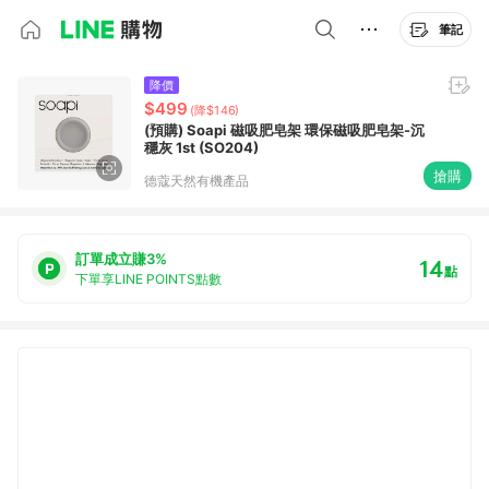
筆記
降價
$499
(降$146)
(預購) Soapi 磁吸肥皂架 環保磁吸肥皂架-沉
穩灰 1st (SO204)
搶購
德蔻天然有機產品
訂單成立賺3%
14
點
下單享LINE POINTS點數