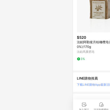
$520
法鉑阿勒坡月桂橄欖皂(
0%)/170g
法鉑馬賽肥皂
3%
LINE購物推薦
下載LINE購物App
最新活
LINE 購物是匯集購
時間差，請務必點擊商品
加入筆記
設定到價通知