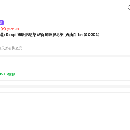
價
499
(降$146)
購) Soapi 磁吸肥皂架 環保磁吸肥皂架-奶油白 1st (SO203)
蔻天然有機產品
%
OINTS點數