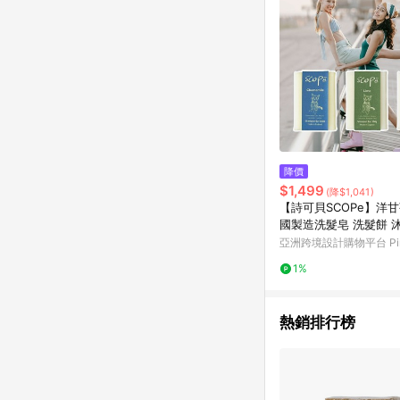
降價
$1,499
(降$1,041)
【詩可貝SCOPe】洋
國製造洗髮皂 洗髮餅 
亞洲跨境設計購物平台 Pin
1%
熱銷排行榜