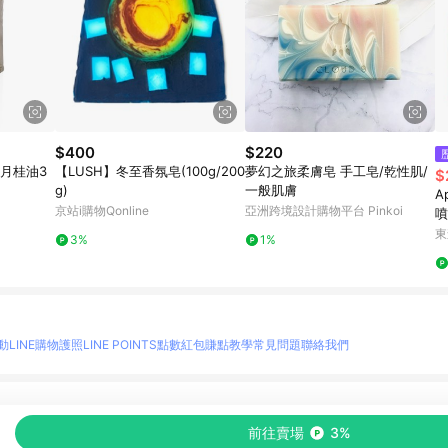
$400
$220
月桂油3
【LUSH】冬至香氛皂(100g/200
夢幻之旅柔膚皂 手工皂/乾性肌/
$
g)
一般肌膚
A
京站i購物Qonline
亞洲跨境設計購物平台 Pinkoi
噴
送
東
3%
1%
$
動
LINE購物護照
LINE POINTS點數紅包
賺點教學
常見問題
聯絡我們
物情報與商品資訊的整合性平台，並依購物情報中的趨勢與風格做合作網路商家的延伸商
前往賣場
3%
至各合作網路商家，確認現售價與購物條件，一切資訊以合作廠商網頁為準。