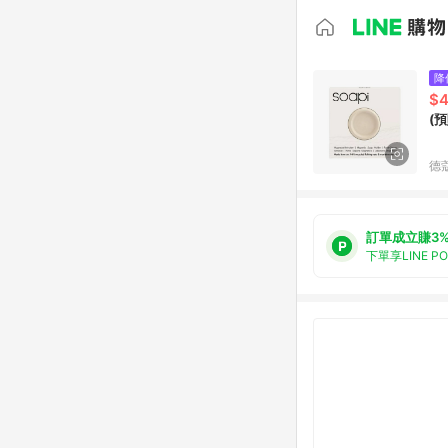
降
$
(預
德
訂單成立賺3
下單享LINE P