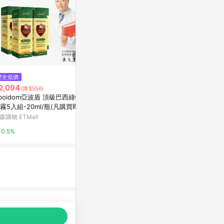
$150
$399
歷史低價
親子動手做‧香皂黏土100g
【綠印生活】
2,094
(降$556)
+矽膠皂盤 (
亞洲跨境設計購物平台 Pinkoi
poidom亞波盾 頂級巴西綠蜂膠
Acer Store
霧5入組-20ml/瓶(凡購買即贈
1%
亞波盾綠蜂膠玫瑰皂1盒 市價
森購物 ETMall
1%
180 數量有限 送完為止)
0.5%
品推薦，商品資料更新會有