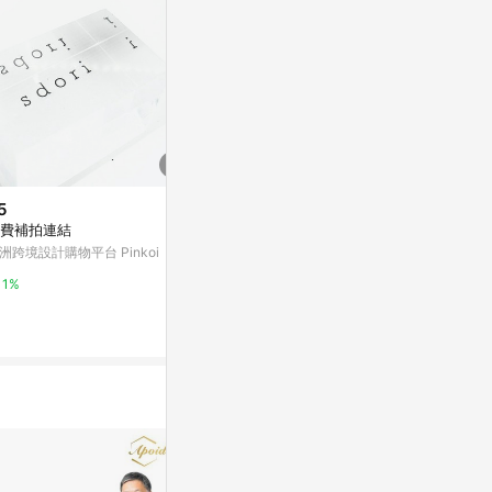
5
$1,550
限時加碼
費補拍連結
澳洲 Aeso
$789
膚露 500ml
洲跨境設計購物平台 Pinkoi
Espoir, Pro Tailor Be Velvet，
Boojimo
新類別遮瑕氣墊，SPF 34 PA+
1%
+，23 米色，2 塊，每塊 0.46
iHerb
3%
盎司（13 克）
6%