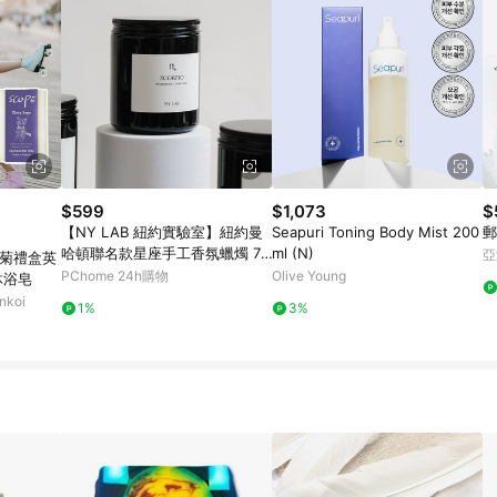
$599
$1,073
$
【NY LAB 紐約實驗室】紐約曼
Seapuri Toning Body Mist 200
郵
哈頓聯名款星座手工香氛蠟燭 7o
ml (N)
亞
甘菊禮盒英
z - 天蠍座（Scorpio）
PChome 24h購物
Olive Young
沐浴皂
koi
1%
3%