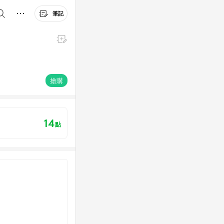
筆記
搶購
14
點