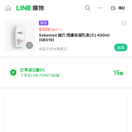
筆記
降價
$509
(降$11)
Sebamed 施巴 潤膚保濕乳液(大) 400ml
(SB019)
搶購
德蔻天然有機產品
訂單成立賺3%
15
點
下單享LINE POINTS點數