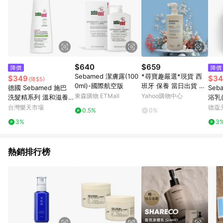
$640
$659
降價
降價
Sebamed 潔膚露(100
*尋寶趣嚴選*現貨 西
$349
$34
(降$5)
0ml)-國際航空版
班牙 保養 當日出貨 Se
德國 Sebamed 施巴
Sebame
sderma/身體乳/美白身
東森購物 ETMall
Yahoo購物中心
洗髮精系列 溫和滋養/
浴乳(
體乳/保濕 乳液/快速出
無香精洗髮精 200ml
5)
台灣樂天市場
德蔻
0.5%
0%
貨/正貨（范
附發票｜滿額領券最高
3%
3
現折$200｜換季推薦⚡
美的三次方 春季香氛
【心心哈德】
熱銷排行榜