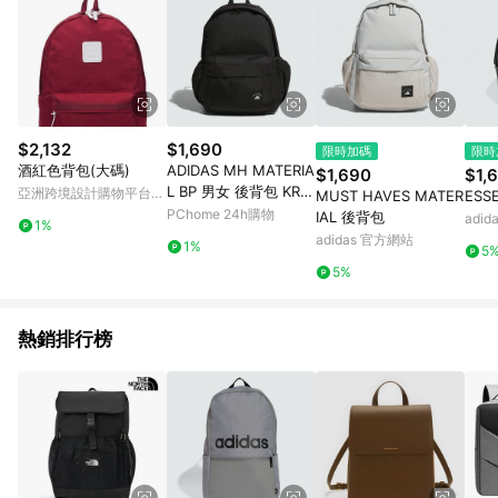
$2,132
$1,690
限時加碼
限時
酒紅色背包(大碼)
ADIDAS MH MATERIA
$1,690
$1,
L BP 男女 後背包 KR51
亞洲跨境設計購物平台
MUST HAVES MATER
ESS
15
Pinkoi
PChome 24h購物
IAL 後背包
adi
1%
adidas 官方網站
1%
5
5%
熱銷排行榜