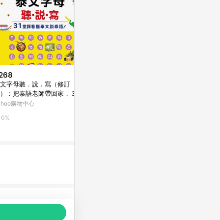
268
$145
$108
文字母聽．說．寫（修訂
新文化日本語 初級4[二手書_普
英文寫作12大
）：把泰語老師帶回家，３１
通]
普通]
課看懂泰文說泰語！[二手書_
ahoo購物中心
Yahoo購物中心
Yahoo購物中
好]
0%
0%
0%
品推薦，商品資料更新會有