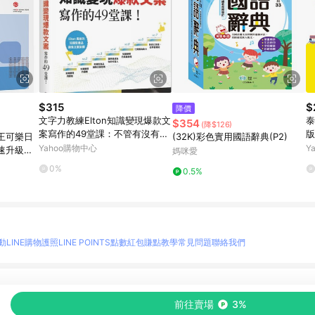
$315
$
降價
文字力教練Elton知識變現爆款文
泰
$354
(降$126)
案寫作的49堂課：不管有沒有文
版
王可樂日
(32K)彩色實用國語辭典(P2)
案基礎都能開始，零經[二手書_
堂
Yahoo購物中心
Y
速升級日
媽咪愛
良好]
良
文法、大
0%
0.5%
動
LINE購物護照
LINE POINTS點數紅包
賺點教學
常見問題
聯絡我們
物情報與商品資訊的整合性平台，並依購物情報中的趨勢與風格做合作網路商家的延伸商
前往賣場
3%
至各合作網路商家，確認現售價與購物條件，一切資訊以合作廠商網頁為準。