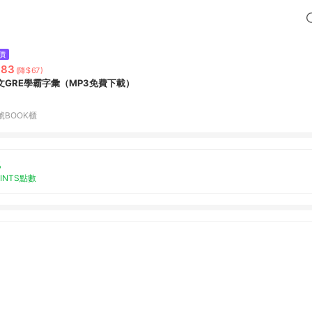
價
383
(降$67)
文GRE學霸字彙（MP3免費下載）
號BOOK櫃
%
OINTS點數