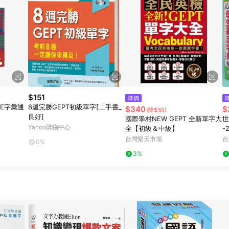
$151
降價
E字彙通
8週完勝GEPT初級單字[二手書_
$340
$
(降$59)
良好]
國際學村NEW GEPT 全新單字大
世
Yahoo購物中心
全【初級＆中級】
-
裝
台灣樂天市場
台
0%
(
3%