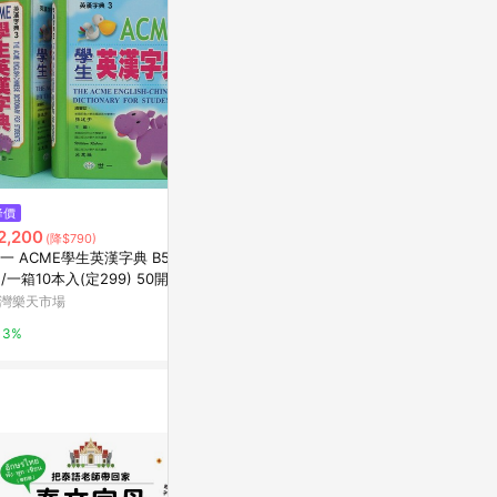
$187
降價
歷史低價
英語進階字彙 完全攻略 選字範圍
2,200
$224
(降$790)
(降$14)
4500-7000（全新增修版）[二
一 ACME學生英漢字典 B5203
三民【英文學
手書_良好]
Yahoo購物中心
2/一箱10本入(定299) 50開精
各版本適用 
本-益【APP滿額下單10%點數
灣樂天市場
易讀書坊
0%
單一帳號最高1500點)】8/31止
3%
2%