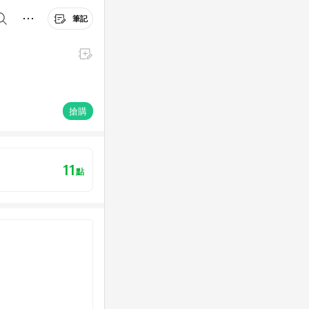
筆記
搶購
11
點