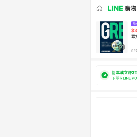
降
$
眾
92
訂單成立賺3
下單享LINE P