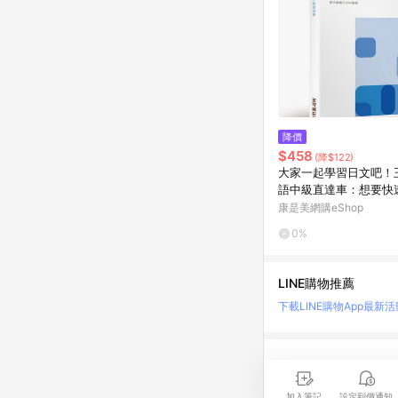
降價
$458
(降$122)
大家一起學習日文吧！
語中級直達車：想要快
語能力就靠這本！詳盡
康是美網購eShop
量練習題、豐富附錄
0%
LINE購物推薦
下載LINE購物App
最新活
LINE 購物是匯集購
時間差，請務必點擊商品
加入筆記
設定到價通知