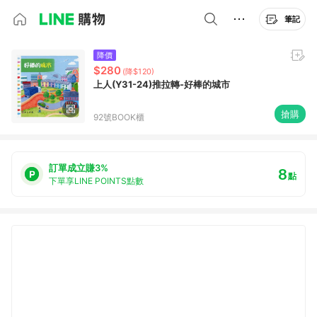
筆記
降價
$280
(降$120)
上人(Y31-24)推拉轉-好棒的城市
搶購
92號BOOK櫃
訂單成立賺3%
8
點
下單享LINE POINTS點數