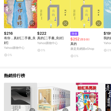
$216
$222
$19
降價
有你，真好[二手書_良
真的[二手書_良好]
我的
$252
(降$68)
好]
Yahoo購物中心
Yah
真的
Yahoo購物中心
康是美網購eShop
0%
0
0%
0%
熱銷排行榜