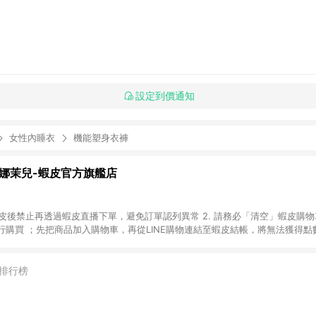
設定到價通知
女性內睡衣
機能塑身衣褲
恩娜茉兒-蝦皮官方旗艦店
入蝦皮後禁止再透過蝦皮直播下單，避免訂單認列異常 2. 請務必「清空」蝦皮購物
購買 ；先把商品加入購物車，再從LINE購物連結至蝦皮結帳，將無法獲得點數回
易後，想下第二張訂單，請重新從LINE購物連結至蝦皮商店進行購買 4. 電
. 請留意，蝦皮超市內的商品（蝦皮超市、蝦皮直送美妝、蝦皮免運直送）不隸
」商店頁為主。 6. 蝦皮商城之訂單適用於部分點數紅包，規範請依該紅包頁說明
排行榜
除折價券、運費與蝦幣後之最終金額進行計算。 8. 同一商品品項(即便不同尺
算 9. 用戶需於同一瀏覽器進行交易（若自動跳轉 APP，請在 APP交易）。 
成不同筆訂單編號發送通知。 11. 若使用折價券折抵，可能會有攤提折抵導