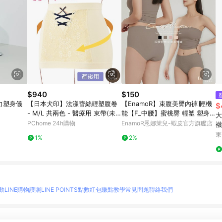
$940
$150
力塑身儀
【日本犬印】法漾蕾絲輕塑腹卷
【EnamoR】束腹美臀內褲∣輕機
$
- M/L 共兩色 - 醫療用 束帶(未
能【F_中腰】蜜桃臀 輕塑 塑身
大
滅菌)
提臀 收腹 無縫舒適 親膚不卡臀
PChome 24h購物
EnamoR恩娜茉兒-蝦皮官方旗艦店
襪
百搭 洋裝_+
裙
東
1%
2%
動
LINE購物護照
LINE POINTS點數紅包
賺點教學
常見問題
聯絡我們