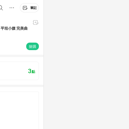
筆記
 平坦小腹 完美曲
搶購
3
點