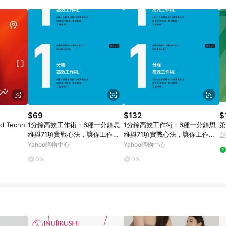
INE的導購跳轉紀錄與蝦皮的會員ID進行綁定，若後續七天內未透過其他媒體來源導
的首筆訂單會被蝦皮認列為該LINE用戶導購跳轉時所成立之訂單。 13. 若同
E購物進行導購，將可能導致無法收到導購通知，亦可能無法收到點數，再請留意。 
取得 LINE POINTS 點數回饋資格：使用非指定之途徑及方式完成交易，或
或規則者。 15. 若有贈點爭議，請務必於訂單日期+60天以內進行洽詢確認；超
回饋。需檢附蝦皮訂單完成、LINE購物訂單記錄，如於LINE購物訂單紀錄已
受理此案件。 [注意事項] 1.如導購途中用戶由網頁版(電腦版/手機版網
INE POINTS 回饋 2.若購買過程中關閉蝦皮APP，則需重新透過LINE購物
。 / 3.如用戶先前往蝦皮商城將商品加入購物車，後續透過LINE購物
清，此方案將不列入 LINE Points 回饋 4.若因系統異常無法追蹤訂單，
改條款與法律追訴之權利 5. LINE購物商品價格若與蝦皮賣場實際價格有異
依蝦皮系統盼為最終判定標準
$69
$132
$
d Techni
1分鐘高效工作術：6種一分鐘思
1分鐘高效工作術：6種一分鐘思
第
維與71項實戰心法，讓你工作提
維與71項實戰心法，讓你工作提
亞
速、業績超標、下班準[二手書_
速、業績超標、下班準[二手書_
Yahoo購物中心
Yahoo購物中心
良好]
良好]
0%
0%