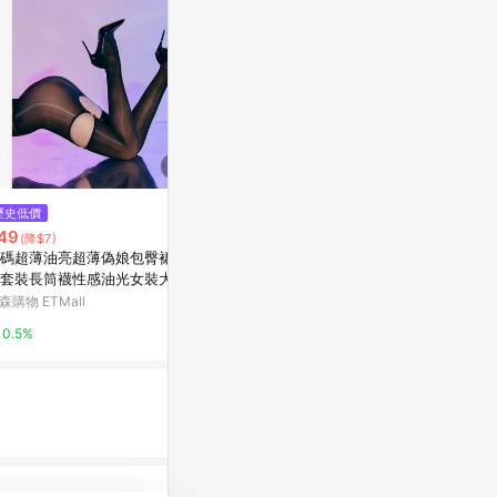
$469
$499
歷史低價
超薄高腰收腹提臀塑身褲2入組
GIAT台灣製
49
(降$7)
衣
PChome 24h購物
碼超薄油亮超薄偽娘包臀裙絲
PChome 24h
套裝長筒襪性感油光女裝大佬
1%
子
森購物 ETMall
1%
0.5%