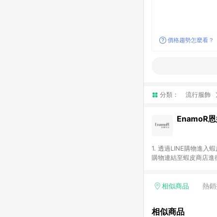
價格趨勢怎麼看？
分類：
流行服飾
EnamoR
1. 透過LINE購物進
購物連結至蝦皮商店進行
免連續下單，若您完成交
類別：回饋０％。 5
數回饋請依照「蝦皮超市
相似商品
熱銷
數回饋將依照蝦皮提供扣
計入同一筆返點上限進行計
相似商品
物流或付款方式，將拆分