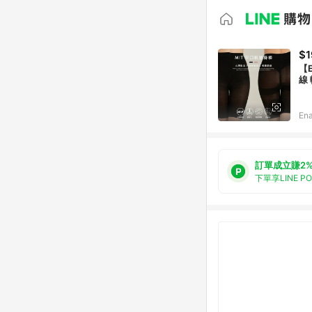
$1
【
線
E
訂單成立賺2
下單享LINE P