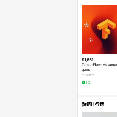
差 12. 蝦皮會將L
七天內於該蝦皮帳號下訂
以上蝦皮帳號透過LIN
以下行為將可能導致無法
點擊路徑不符合回饋資格
上進行申訴，恕無法贈點
前往蝦皮商店之品項，不符合回饋資格」，則不
頁)切換為 App 會造成追蹤中斷而無法進行 L
前往蝦皮商城，否則無法進行LINE POINTS 回饋
前往至蝦皮商城將購物車結
到點數回饋，蝦皮保有更
為準 6. 實際回饋，
$1,551
TensorFlow: Advance
ques
coursera
3%
熱銷排行榜