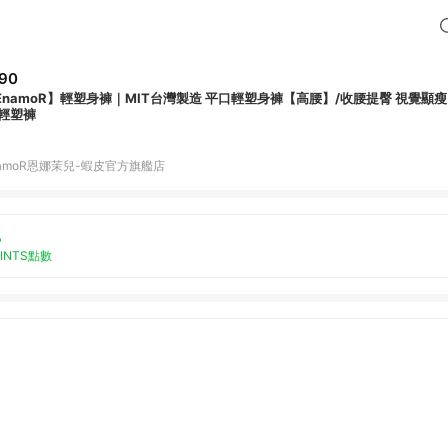
90
EnamoR】輕塑身褲｜MIT台灣製造 平口輕塑身褲【高腰】/收腰提臀 視覺顯瘦
 輕塑褲
namoR恩娜茉兒-蝦皮官方旗艦店
%
OINTS點數