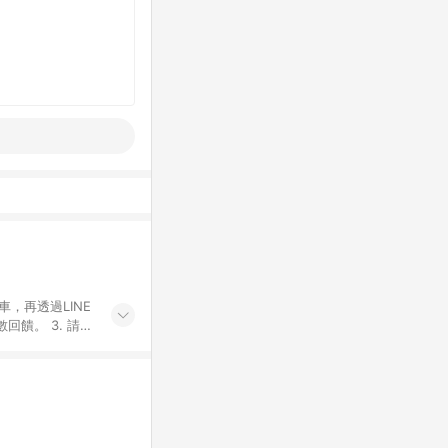
車，再透過LINE
饋。 3. 請避
子票券及繳費服務
屬於蝦皮商城，點
為主。 7. 點
寸規格)，皆會
10. 若使用不同
致訂單金額些微落