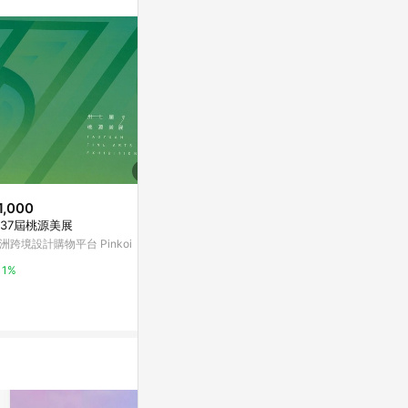
入蝦皮官網，則
一用戶使用一個
14. 請注意
經由蝦皮系統判斷
過60天(含)以
呈現：「非本次
致使消費者無接收
，以蝦皮賣場價格
1,000
$1,551
歷史低價
37屆桃源美展
Exam Prep AZ-400: Microsoft
$176
(降$133
DevOps Engineer Expert
洲跨境設計購物平台 Pinkoi
蘋果手機151
coursera
遮擋貼防黑客
1%
滑蓋
東森購物 ETMa
3%
0.5%