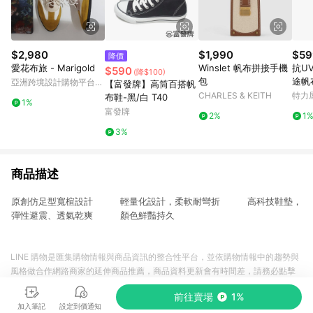
$2,980
$1,990
$59
降價
愛花布旅 - Marigold
Winslet 帆布拼接手機
抗U
$590
(降$100)
包
途帆布
亞洲跨境設計購物平台
【富發牌】高筒百搭帆
Pinkoi
CHARLES & KEITH
特力
布鞋-黑/白 T40
1%
富發牌
2%
1
3%
商品描述
原創仿足型寬楦設計 輕量化設計，柔軟耐彎折 高科技鞋墊，
彈性避震、透氣乾爽 顏色鮮豔持久
LINE 購物是匯集購物情報與商品資訊的整合性平台，並依購物情報中的趨勢與
風格做合作網路商家的延伸商品推薦，商品資料更新會有時間差，請務必點擊
商品至各合作網路商家，確認現售價與購物條件，一切資訊以合作廠商網頁為
前往賣場
1%
準。
加入筆記
設定到價通知