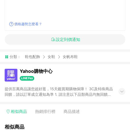
價格趨勢怎麼看？
設定到價通知
分類：
鞋包配飾
女鞋
女帆布鞋
Yahoo購物中心
提供百萬商品讓您超好逛，15天鑑賞期購物保障！ 3C及特殊商品
回饋，請以訂單成立通知為準 1. 請注意以下品類商品均無回饋：
-Apple相關商品/手機/票券/儲值金/虛擬點數 -黃金 (金幣 / 金條
/ 金元寶 /立體黃金 / 黃金擺飾 /黃金條塊) [2023/2/10起適用] -
電玩/遊戲/相機/單眼/鏡頭/拍立得 [2024/6/1起適用] -內接硬
相似商品
熱銷排行榜
商品描述
碟、外接硬碟、主機板/顯示卡[2026/5/18起適用] 2. 以下訂單將
不符合導購資格，亦不得使用點數紅包： - 點擊Yahoo奇摩APP
相似商品
的購回饋活動享Yahoo超贈點回饋者 - 購物中心商店之商品：商