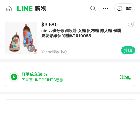
筆記
$3,580
uin 西班牙原創設計 女鞋 帆布鞋 懶人鞋 斑斕
夏花彩繪休閒鞋W1010058
搶購
Yahoo購物中心
訂單成立賺1%
35
點
下單享LINE POINTS點數