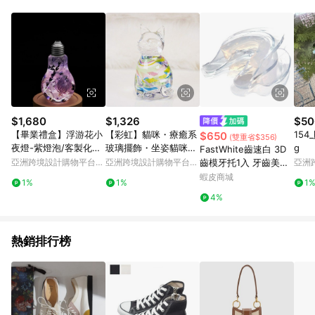
品賣場中有標示「商店」及顯示商店名稱者(指定活動店家除外)
3. 訂單回饋金額將扣除運費/購物金/超贈點/福利金/紅利折抵/折
價券等虛擬貨幣折抵 4. 大宗採購或批發轉賣不具回饋資格： 如
有相關事證認定您為大宗採購、批發轉賣而非最終消費使用者，
相關認定以Yahoo購物中心之認定為準
$1,680
$1,326
$50
【畢業禮盒】浮游花小
【彩虹】貓咪・療癒系
154
$650
(雙重省$356)
夜燈-紫燈泡/客製化禮
玻璃擺飾・坐姿貓咪・
g
FastWhite齒速白 3D
盒/純手工台灣製
貓咪擺飾
亞洲跨境設計購物平台
亞洲跨境設計購物平台
齒模牙托1入 牙齒美白
亞洲
Pinkoi
Pinkoi
Pinko
DIY自製齒模完全貼合
蝦皮商城
1%
1%
1
齒型免熱水 贈牙托置放
4%
盒
熱銷排行榜