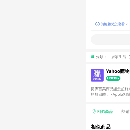
價格趨勢怎麼看？
分類：
居家生活
Yahoo購
提供百萬商品讓您超好逛，15
均無回饋： -Apple相
塊) [2023/2/10起適用] -電玩/遊戲/相機/單眼/鏡頭/拍立得 [2024/6/1起適用] -內接硬碟、外接硬碟、主機板/顯示卡
[2026/5/18起適用
Yahoo超贈點回饋者
相似商品
熱銷
單回饋金額將扣除運費/
格： 如有相關事證認
相似商品