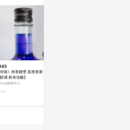
145
$180
降價
仰南》柑香糖漿 藍柑香蜜【品
《仰南》綠薄荷香蜜【天然薄荷.
$644
(降$161
醇濃.鮮美佳釀】
清涼爽口】
酒吧花式調酒
ahoo購物中心
Yahoo購物中心
免受傷防摔耐
三代
東森購物 ETMa
0%
0%
0.5%