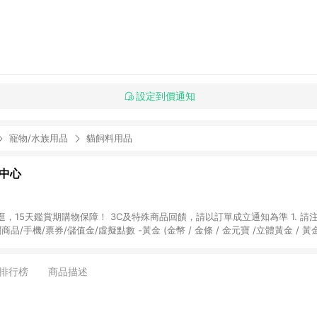
設定到價通知
寵物/水族用品
貓飼料用品
物中心
天鑑賞期購物保障！ 3C及特殊商品回饋，請以訂單成立通知為準 1. 請注意以下品類商品
關商品/手機/票券/儲值金/虛擬點數 -黃金 (金幣 / 金條 / 金元寶 /立體黃金 / 
] 2. 以下訂單將不符合導購資格，亦不得使用點數紅包： - 點擊Yahoo奇摩APP
 - 購物中心商店之商品：商品賣場中有標示「商店」及顯示商店名稱者(指定活動店家
排行榜
商品描述
購物金/超贈點/福利金/紅利折抵/折價券等虛擬貨幣折抵 4. 大宗採購或批發
定您為大宗採購、批發轉賣而非最終消費使用者，相關認定以Yahoo購物中心之