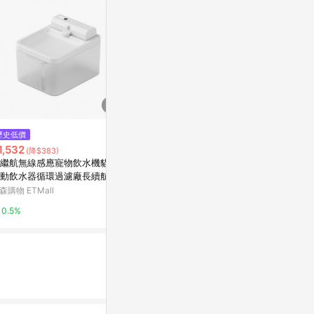
歷史低價
降價
降價
1,532
$105
$199
(降$383)
(降$95)
(降$44)
繼航無線感應寵物飲水機貓咪
HeroMama【毛掌醫學】保健肉
法國皇家FHN
動飲水器循環過濾廠長續航
泥 寵物保健 貓狗保健 機能保健
4 400g
肉泥 犬肉泥 貓肉泥 無添加物
森購物 ETMall
台灣樂天市場
東森購物 ETMa
【亞米屋Yamiya】
0.5%
3%
0.5%