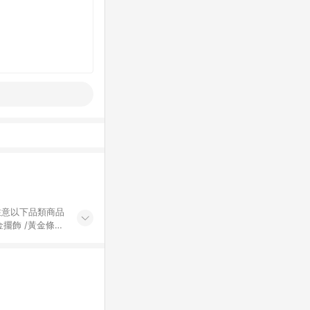
黃金擺飾 /黃金條
的購回饋活動享
除外) 3. 訂
轉賣不具回饋資
認定為準