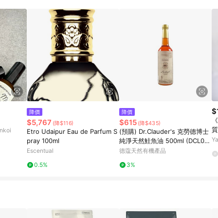
$
降價
降價
《
$5,767
$615
(降$116)
(降$435)
質
koi
Etro Udaipur Eau de Parfum S
(預購) Dr.Clauder's 克勞德博士
Y
pray 100ml
純淨天然鮭魚油 500ml (DCL00
3)
Escentual
德蔻天然有機產品
0.5%
3%