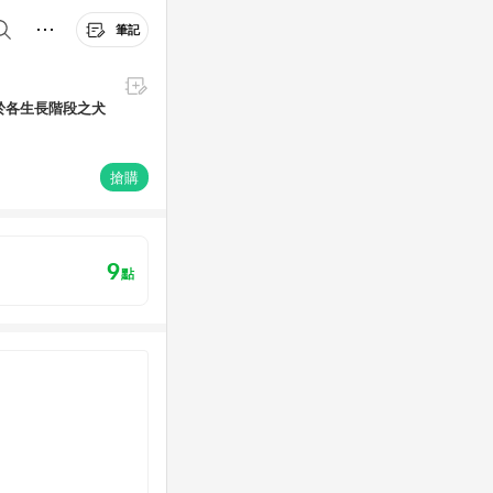
筆記
適用於各生長階段之犬
搶購
9
點