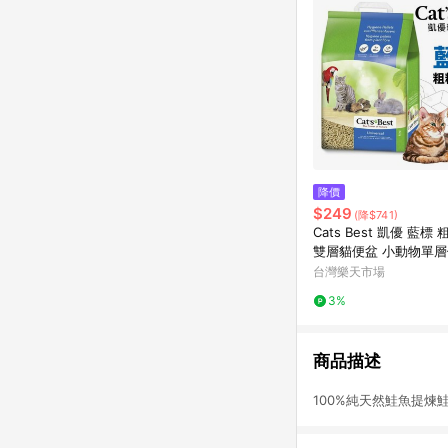
降價
$249
(降$741)
Cats Best 凱優 藍標
雙層貓便盆 小動物單層
公司貨『🐶🐱Ayumi
台灣樂天市場
品 狂殺 ★ 滿額現抵$4
3%
注意 部分出貨時間較長
商品描述
100%純天然鮭魚提