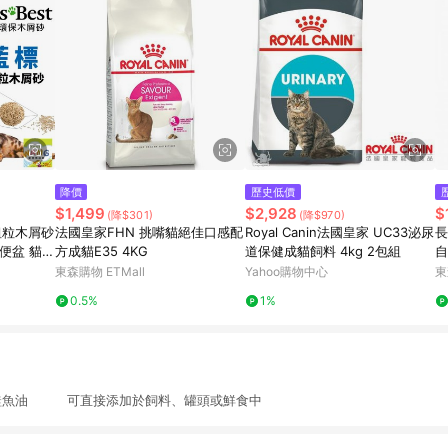
降價
歷史低價
$1,499
$2,928
$
(降$301)
(降$970)
 粗粒木屑砂
法國皇家FHN 挑嘴貓絕佳口感配
Royal Canin法國皇家 UC33泌尿
長
便盆 貓砂
方成貓E35 4KG
道保健成貓飼料 4kg 2包組
自
』【 寵物用
東森購物 ETMall
Yahoo購物中心
東
80 】請
0.5%
1%
煉鮭魚油 可直接添加於飼料、罐頭或鮮食中