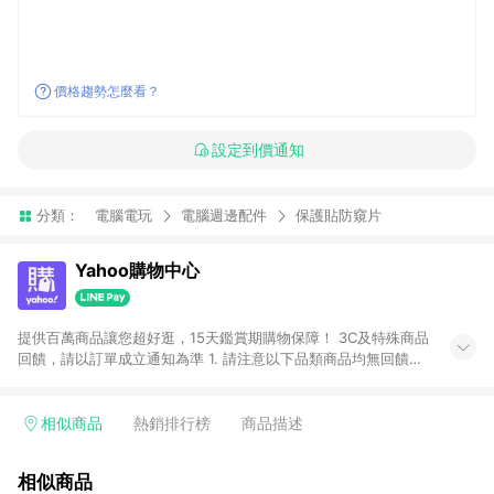
價格趨勢怎麼看？
設定到價通知
分類：
電腦電玩
電腦週邊配件
保護貼防窺片
Yahoo購物中心
提供百萬商品讓您超好逛，15天鑑賞期購物保障！ 3C及特殊商品
回饋，請以訂單成立通知為準 1. 請注意以下品類商品均無回饋：
-Apple相關商品/手機/票券/儲值金/虛擬點數 -黃金 (金幣 / 金條
/ 金元寶 /立體黃金 / 黃金擺飾 /黃金條塊) [2023/2/10起適用] -
電玩/遊戲/相機/單眼/鏡頭/拍立得 [2024/6/1起適用] -內接硬
相似商品
熱銷排行榜
商品描述
碟、外接硬碟、主機板/顯示卡[2026/5/18起適用] 2. 以下訂單將
不符合導購資格，亦不得使用點數紅包： - 點擊Yahoo奇摩APP
相似商品
的購回饋活動享Yahoo超贈點回饋者 - 購物中心商店之商品：商