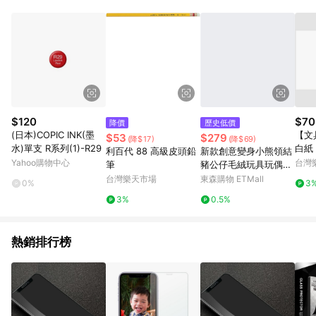
品賣場中有標示「商店」及顯示商店名稱者(指定活動店家除外)
3. 訂單回饋金額將扣除運費/購物金/超贈點/福利金/紅利折抵/折
價券等虛擬貨幣折抵 4. 大宗採購或批發轉賣不具回饋資格： 如
有相關事證認定您為大宗採購、批發轉賣而非最終消費使用者，
相關認定以Yahoo購物中心之認定為準
$120
$70
降價
歷史低價
(日本)COPIC INK(墨
【文
$53
$279
(降$17)
(降$69)
水)單支 R系列(1)-R29
白紙 
利百代 88 高級皮頭鉛
新款創意變身小熊領結
【A
Yahoo購物中心
台灣
筆
豬公仔毛絨玩具玩偶抓
數(
機娃娃送女生兒童禮物
台灣樂天市場
東森購物 ETMall
0%
3
點)】
3%
0.5%
熱銷排行榜