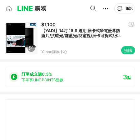
筆記
$1,100
【YADI】14吋 16:9 適用 插卡式筆電螢幕防
窺片/抗眩光/濾藍光/防窺視/插卡可拆式/水之
鏡/309x174mm
搶購
Yahoo購物中心
訂單成立賺0.3%
3
點
下單享LINE POINTS點數