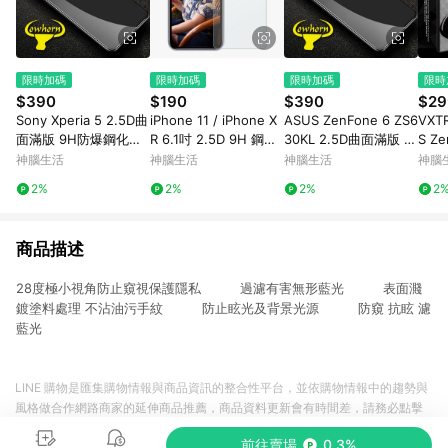
限時加碼
限時加碼
限時加碼
限時
$390
$190
$390
$29
Sony Xperia 5 2.5D曲
iPhone 11 / iPhone X
ASUS ZenFone 6 ZS6
VXT
面滿版 9H防爆鋼化玻
R 6.1吋 2.5D 9H 鋼化
30KL 2.5D曲面滿版 9
S Ze
璃保護貼 (黑色)
玻璃保護貼
H防爆鋼化玻璃保護貼
ZB6
神腦生活
神腦生活
神腦生活
神腦
(黑色)
油9
2%
2%
2%
2
(黑)
商品描述
28度極小視角防止窺視保護隱私 過濾有害無形藍光 表面濺
鍍塗料處理 不沾油污手紋 防止眩光及背景光源 防窺 抗眩 濾
藍光
LINE 購物是匯集購物情報與商品資訊的整合性平台，並依購物情報中的趨勢與
風格做合作網路商家的延伸商品推薦，商品資料更新會有時間差，請務必點擊
商品至各合作網路商家，確認現售價與購物條件，一切資訊以合作廠商網頁為
前往賣場
0.3%
準。